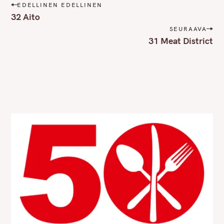
P
EDELLINEN EDELLINEN
o
32 Aito
s
SEURAAVA
t
31 Meat District
n
a
v
i
g
a
t
i
o
n