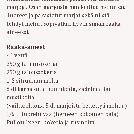
marjoja. Osan marjoista hän keittää mehuiksi.
Tuoreet ja pakastetut marjat sekä niistä
tehdyt mehut sopivatkin hyvin siman raaka-
aineeksi.
Raaka-aineet
4 l vettä
250 g fariinisokeria
250 g taloussokeria
1-2 sitruunan mehu
8 dl karpaloita, puolukoita, vadelmia tai
mustikoita
(vaihtoehtona 5 dl marjoista keitettyä mehua)
1/5 tl tuorehiivaa (herneen kokoinen pala)
Pullotukseen: sokeria ja rusinoita.