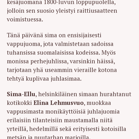
kesäjuomana 1800-luvun loppupuolella,
jolloin sen suosio yleistyi raittiusaatteen
voimistuessa.
Tänä päivänä sima on ensisijaisesti
vappujuoma, jota valmistetaan sadoissa
tuhansissa suomalaisissa kodeissa. Myös
monissa perhejuhlissa, varsinkin häissä,
tarjotaan yhä useammin vieraille kotona
tehtyä kuplivaa juhlasimaa.
Sima-Ellu
, helsinkiläinen simaan hurahtanut
kotikokki
Elina Lehmusvuo
, muokkaa
vappusimasta monikäyttöisiä juhlajuomia
erilaisiin tilanteisiin maustamalla niitä
yrteillä, hedelmillä sekä erityisesti kotoisilla
metsän ja puutarhan marjoilla.