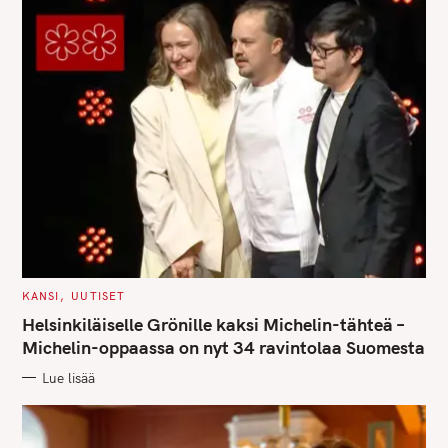
C
KANSI
UUTISET
A
T
Helsinkiläiselle Grönille kaksi Michelin-tähteä –
E
G
Michelin-oppaassa on nyt 34 ravintolaa Suomesta
O
R
Lue lisää
I
E
S