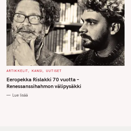
C
ARTIKKELIT
KANSI
UUTISET
A
T
Eeropekka Rislakki 70 vuotta –
E
G
Renessanssihahmon välipysäkki
O
R
Lue lisää
I
E
S