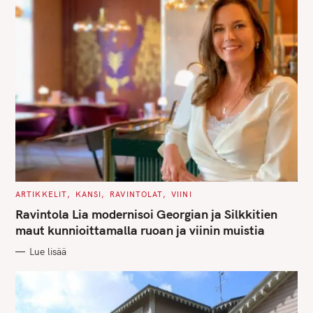
C
ARTIKKELIT
KANSI
RAVINTOLAT
VIINI
A
T
Ravintola Lia modernisoi Georgian ja Silkkitien
E
G
maut kunnioittamalla ruoan ja viinin muistia
O
R
Lue lisää
I
E
S