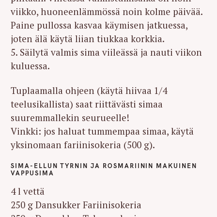
viikko, huoneenlämmössä noin kolme päivää.
Paine pullossa kasvaa käymisen jatkuessa,
joten älä käytä liian tiukkaa korkkia.
5. Säilytä valmis sima viileässä ja nauti viikon
kuluessa.
Tuplaamalla ohjeen (käytä hiivaa 1/4
teelusikallista) saat riittävästi simaa
suuremmallekin seurueelle!
Vinkki: jos haluat tummempaa simaa, käytä
yksinomaan fariinisokeria (500 g).
SIMA-ELLUN TYRNIN JA ROSMARIININ MAKUINEN
VAPPUSIMA
4 l vettä
250 g Dansukker Fariinisokeria