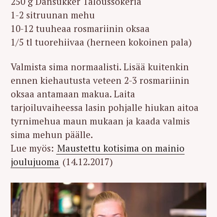
250 g Dansukker Taloussokeria
1-2 sitruunan mehu
10-12 tuuheaa rosmariinin oksaa
1/5 tl tuorehiivaa (herneen kokoinen pala)
Valmista sima normaalisti. Lisää kuitenkin
ennen kiehautusta veteen 2-3 rosmariinin
oksaa antamaan makua. Laita
tarjoiluvaiheessa lasin pohjalle hiukan aitoa
tyrnimehua maun mukaan ja kaada valmis
sima mehun päälle.
Lue myös:
Maustettu kotisima on mainio
joulujuoma
(14.12.2017)