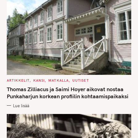
C
ARTIKKELIT
KANSI
MATKALLA
UUTISET
A
T
Thomas Zilliacus ja Saimi Hoyer aikovat nostaa
E
G
Punkaharjun korkean profiilin kohtaamispaikaksi
O
R
Lue lisää
I
E
S