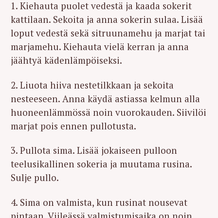
1. Kiehauta puolet vedestä ja kaada sokerit
kattilaan. Sekoita ja anna sokerin sulaa. Lisää
loput vedestä sekä sitruunamehu ja marjat tai
marjamehu. Kiehauta vielä kerran ja anna
jäähtyä kädenlämpöiseksi.
2. Liuota hiiva nestetilkkaan ja sekoita
nesteeseen. Anna käydä astiassa kelmun alla
huoneenlämmössä noin vuorokauden. Siivilöi
marjat pois ennen pullotusta.
3. Pullota sima. Lisää jokaiseen pulloon
teelusikallinen sokeria ja muutama rusina.
Sulje pullo.
4. Sima on valmista, kun rusinat nousevat
pintaan. Viileässä valmistumisaika on noin