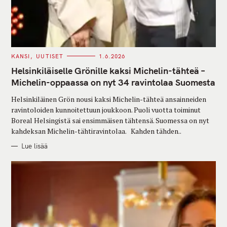
C
KANSI
UUTISET
1.6.2026
A
T
Helsinkiläiselle Grönille kaksi Michelin-tähteä –
E
G
Michelin-oppaassa on nyt 34 ravintolaa Suomesta
O
R
Helsinkiläinen Grön nousi kaksi Michelin-tähteä ansainneiden
I
E
ravintoloiden kunnoitettuun joukkoon. Puoli vuotta toiminut
S
Boreal Helsingistä sai ensimmäisen tähtensä. Suomessa on nyt
kahdeksan Michelin-tähtiravintolaa. Kahden tähden..
Lue lisää