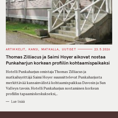
C
ARTIKKELIT
KANSI
MATKALLA
UUTISET
23.5.2026
A
T
Thomas Zilliacus ja Saimi Hoyer aikovat nostaa
E
G
Punkaharjun korkean profiilin kohtaamispaikaksi
O
R
Hotelli Punkaharjun omistaja Thomas Zilliacus ja
I
E
matkailuyrittäjä Saimi Hoyer suunnittelevat Punkaharjusta
S
merkittävää kansainvälistä kohtaamispaikkaa Davosin ja Sun
Valleyn tavoin. Hotelli Punkaharjun nostaminen korkean
profiilin tapaamiskeskukseksi,..
Lue lisää