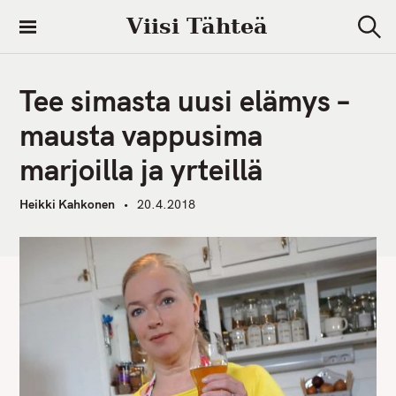
S
Viisi Tähteä
k
S
i
e
a
p
r
Tee simasta uusi elämys –
t
c
h
o
mausta vappusima
c
marjoilla ja yrteillä
o
n
Heikki Kahkonen
20.4.2018
t
e
n
t