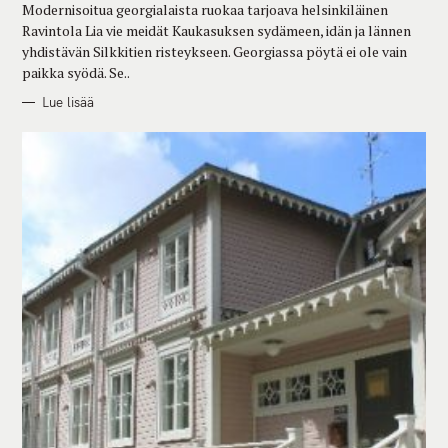
Modernisoitua georgialaista ruokaa tarjoava helsinkiläinen
I
E
Ravintola Lia vie meidät Kaukasuksen sydämeen, idän ja lännen
S
yhdistävän Silkkitien risteykseen. Georgiassa pöytä ei ole vain
paikka syödä. Se..
Lue lisää