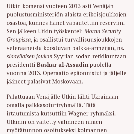
Utkin komensi vuoteen 2013 asti Venäjän
puolustusministeriön alaista erikoisjoukkojen
osastoa, kunnes hänet vapautettiin reserviin.
Sen jälkeen Utkin työskenteli
Moran Security
Groupissa
, ja osallistui turvallisuusjoukkojen
veteraaneista koostuvan palkka-armeijan, ns.
slaavilaisen joukon
Syyrian sodan retkikuntaan
presidentti
Bashar al-Assadin
puolella
vuonna 2013. Operaatio epäonnistui ja jäljelle
jääneet palasivat Moskovaan.
Palattuaan Venäjälle Utkin lähti Ukrainaan
omalla palkkasoturiryhmällä. Tätä
irtautumista kutsuttiin Wagner-ryhmäksi.
Utkinin on väitetty valinneen nimen
myötätunnon osoitukseksi kolmannen