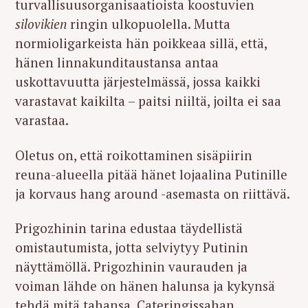
turvallisuusorganisaatioista koostuvien
silovikien
ringin ulkopuolella. Mutta
normioligarkeista hän poikkeaa sillä, että,
hänen linnakunditaustansa antaa
uskottavuutta järjestelmässä, jossa kaikki
varastavat kaikilta – paitsi niiltä, joilta ei saa
varastaa.
Oletus on, että roikottaminen sisäpiirin
reuna-alueella pitää hänet lojaalina Putinille
ja korvaus hang around -asemasta on riittävä.
Prigozhinin tarina edustaa täydellistä
omistautumista, jotta selviytyy Putinin
näyttämöllä. Prigozhinin vaurauden ja
voiman lähde on hänen halunsa ja kykynsä
tehdä mitä tahansa. Cateringissahan