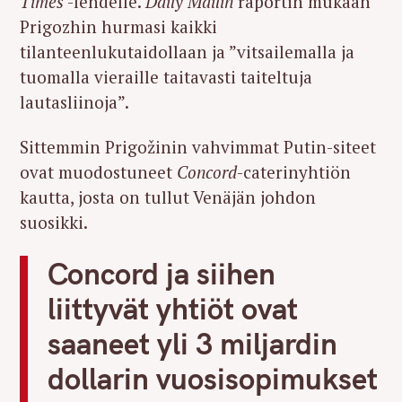
Times
-lehdelle.
Daily Mailin
raportin mukaan
Prigozhin hurmasi kaikki
tilanteenlukutaidollaan ja ”vitsailemalla ja
tuomalla vieraille taitavasti taiteltuja
lautasliinoja”.
Sittemmin Prigožinin vahvimmat Putin-siteet
ovat muodostuneet
Concord
-caterinyhtiön
kautta, josta on tullut Venäjän johdon
suosikki.
Concord ja siihen
liittyvät yhtiöt ovat
saaneet yli 3 miljardin
dollarin vuosisopimukset