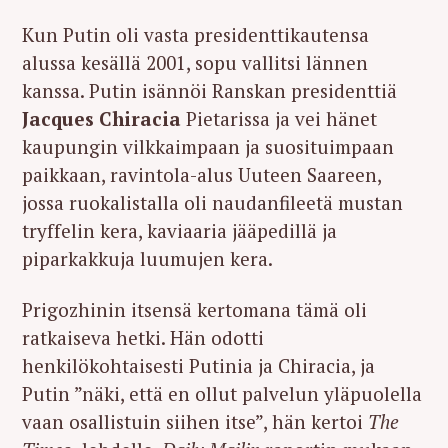
Kun Putin oli vasta presidenttikautensa
alussa kesällä 2001, sopu vallitsi lännen
kanssa. Putin isännöi Ranskan presidenttiä
Jacques Chiracia
Pietarissa ja vei hänet
kaupungin vilkkaimpaan ja suosituimpaan
paikkaan, ravintola-alus Uuteen Saareen,
jossa ruokalistalla oli naudanfileetä mustan
tryffelin kera, kaviaaria jääpedillä ja
piparkakkuja luumujen kera.
Prigozhinin itsensä kertomana tämä oli
ratkaiseva hetki. Hän odotti
henkilökohtaisesti Putinia ja Chiracia, ja
Putin ”näki, että en ollut palvelun yläpuolella
vaan osallistuin siihen itse”, hän kertoi
The