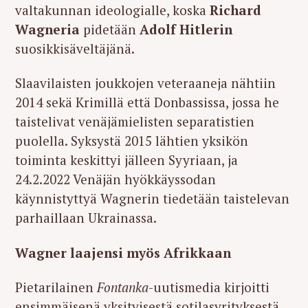
valtakunnan ideologialle, koska
Richard
Wagneria
pidetään
Adolf Hitlerin
suosikkisäveltäjänä.
Slaavilaisten joukkojen veteraaneja nähtiin
2014 sekä Krimillä että Donbassissa, jossa he
taistelivat venäjämielisten separatistien
puolella. Syksystä 2015 lähtien yksikön
toiminta keskittyi jälleen Syyriaan, ja
24.2.2022 Venäjän hyökkäyssodan
käynnistyttyä Wagnerin tiedetään taistelevan
parhaillaan Ukrainassa.
Wagner laajensi myös Afrikkaan
Pietarilainen
Fontanka
-uutismedia kirjoitti
ensimmäisenä yksityisestä sotilasyrityksestä