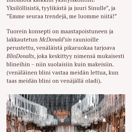
Yksilöllisistä, tyylikästä ja juuri Sinulle”, ja
”Emme seuraa trendejä, me luomme niitä!”
Tuorein konsepti on maastapoistuneen ja
lakkautetun
McDonald’sin
raunioille
perustettu, venäläistä pikaruokaa tarjoava
BlinDonalts
, joka keskittyy nimensä mukaisesti
blineihin – niin suolaisiin kuin makeisiin.
(venäläinen blini vastaa meidän lettua, kun
taas meidän blini on venäjällä oladi).