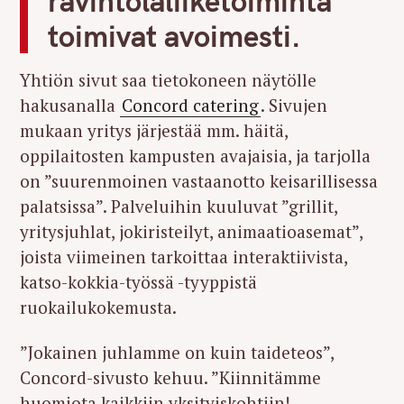
ravintolaliiketoiminta
toimivat avoimesti.
Yhtiön sivut saa tietokoneen näytölle
hakusanalla
Concord catering
. Sivujen
mukaan yritys järjestää mm. häitä,
oppilaitosten kampusten avajaisia, ​​ja tarjolla
on ”suurenmoinen vastaanotto keisarillisessa
palatsissa”. Palveluihin kuuluvat ”grillit,
yritysjuhlat, jokiristeilyt, animaatioasemat”,
joista viimeinen tarkoittaa interaktiivista,
katso-kokkia-työssä -tyyppistä
ruokailukokemusta.
”Jokainen juhlamme on kuin taideteos”,
Concord-sivusto kehuu. ”Kiinnitämme
huomiota kaikkiin yksityiskohtiin!