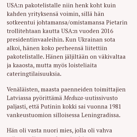
USA:n pakotelistalle niin henk koht kuin
kahden yrityksensä voimin, sillä hän
sotkeentui johtamansa/omistamansa Pietarin
trollitehtaan kautta USA:n vuoden 2016
presidentinvaaleihin. Kun Ukrainan sota
alkoi, hänen koko perheensä liitettiin
pakotelistalle. Hänen jäljiltään on väkivaltaa
ja kaaosta, mutta myös loisteliaita
cateringtilaisuuksia.
Venäläisten, maasta paenneiden toimittajien
Latviassa pyörittämä
Meduza
-uutissivusto
paljasti, että Putinin kokki sai vuonna 1981
vankeustuomion silloisessa Leningradissa.
Hän oli vasta nuori mies, jolla oli vahva