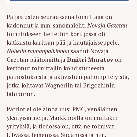
Paljastusten seurauksena toimittajia on
kadonnut ja mm. sanomalehti
Novaja Gazetan
toimitukseen heitettiin kori, jossa oli
katkaistu karitsan pää ja hautajaisseppele.
Nobelin rauhanpalkinnon
saanut Novaja
Gazetan päätoimittaja
Dmitri Muratov
on
kertonut toimittajiin kohdistuneesta
painostuksesta ja aktivistien pahoinpitelyistä,
jotka johtavat Wagneriin tai Prigozhinin
lähipiiriin.
Patriot ei ole ainoa uusi PMC, venäläinen
yksityisarmeija. Markkinoilla on muitakin
yrityksiä, ja tiedossa on, että ne toimivat
Libyassa, Jemenissä, Sudanissa ja mm.