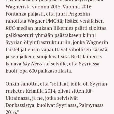
Wagnerista vuonna 2015. Vuonna 2016
Fontanka paljasti, että juuri Prigozhin
rahoittaa Wagner PMC:tä; lisäksi venäläisen
RBC
-median mukaan liikemies päätti sijoittaa
palkkasoturiryhmään päästäkseen kiinni
Syyrian öljyinfrastruktuuriin, jonka Wagnerin
taistelijat ensin vapauttavat vihollisen käsistä
ja sen jälkeen suojelevat sitä. Brittiläinen tv-
kanava
Sky News
sai selville, että Syyriassa
kuoli jopa 600 palkkasotilasta.
Onkin sanottu, että ”sotilaat, joilla oli Syyrian
rusketus Krimillä 2014, olivat sitten Itä-
Ukrainassa, ja ne, jotka selvisivät
Donbassistya, kuolivat Syyriassa, Palmyrassa
2016.”