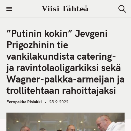
S
Viisi Tähteä
k
S
i
e
a
p
r
”Putinin kokin” Jevgeni
t
c
h
o
Prigozhinin tie
c
vankilakundista catering-
o
n
ja ravintolaoligarkiksi sekä
t
Wagner-palkka-armeijan ja
e
n
trollitehtaan rahoittajaksi
t
Eeropekka Rislakki
25.9.2022