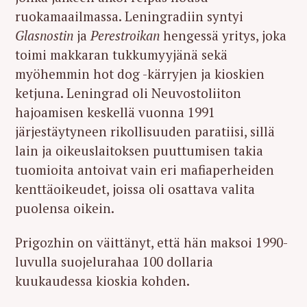
ruokamaailmassa. Leningradiin syntyi
Glasnostin
ja
Perestroikan
hengessä yritys, joka
toimi makkaran tukkumyyjänä sekä
myöhemmin hot dog -kärryjen ja kioskien
ketjuna. Leningrad oli Neuvostoliiton
hajoamisen keskellä vuonna 1991
järjestäytyneen rikollisuuden paratiisi, sillä
lain ja oikeuslaitoksen puuttumisen takia
tuomioita antoivat vain eri mafiaperheiden
kenttäoikeudet, joissa oli osattava valita
puolensa oikein.
Prigozhin on väittänyt, että hän maksoi 1990-
luvulla suojelurahaa 100 dollaria
kuukaudessa kioskia kohden.