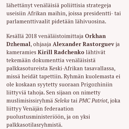
lähettänyt venäläisiä poliittisia strategeja
useisiin Afrikan maihin, joissa presidentti- tai
parlamenttivaalit pidetään lähivuosina.
Kesällä 2018 venäläistoimittaja
Orkhan
Dzhemal
, ohjaaja
Alexander Rastorguev
ja
kameramies
Kirill Radchenko
lähtivät
tekemään dokumenttia venäläisistä
palkkasotureista Keski-Afrikan tasavallassa,
missä heidät tapettiin. Ryhmän kuolemasta ei
ole koskaan syytetty suoraan Prigozhiniin
liittyviä tahoja. Sen sijaan on nimetty
muslimisissiryhmä
Seleka
tai
PMC Patriot
, joka
liittyy Venäjän federaation
puolustusministeriöön, ja on yksi
palkkasotilasryhmistä.