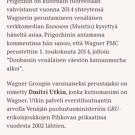
Prigozhin on kuitenkin tuoreeltaan
vahvistanut vuonna 2014 yhteytensä
Wagnerin perustamiseen venäläisen
verkkomedian
Блокнот
(Muistio) kysyttyä
häneltä asiaa. Prigozhinin antamassa
kommentissa hän sanoo, että Wagner PMC
perustettiin 1. toukokuuta 2014, jolloin
”Donbassin venäläisen väestön kansanmurha
alkoi”.
Wagner Groupin varsinaiseksi perustajaksi on
nimetty
Dmitri Utkin
, jonka kutsumanimi on
Wagner. Utkin palveli everstiluutnantin
arvolla Venäjän puolustusministeriön
GRU
-
erikoisjoukkojen Pihkovan prikaatissa
vuodesta 2002 lähtien.