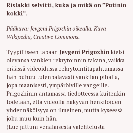
Rislakki selvitti, kuka ja mikä on ”Putinin
kokki”.
Pääkuva: Jevgeni Prigozhin oikealla. Kuva
Wikipedia, Creative Commons.
Tyypilliseen tapaan
Jevgeni Prigozhin
kielsi
olevansa vankien rekrytoinnin takana, vaikka
eräässä videoidussa rekrytointitapahtumassa
hän puhuu tulenpalavasti vankilan pihalla,
jopa maanisesti, ympäröiville vangeille.
Prigozhinin antamassa tiedotteessa kuitenkin
todetaan, että videolla näkyvän henkilöiden
yhdennäköisyys on ilmeinen, mutta kyseessä
joku muu kuin hän.
(Lue juttuni venäläisestä valehtelusta