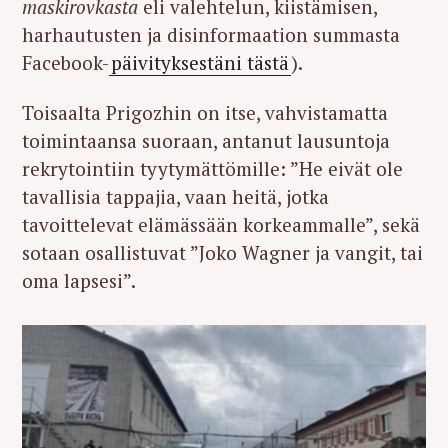
maskirovkasta
eli valehtelun, kiistämisen,
harhautusten ja disinformaation summasta
Facebook-
päivityksestäni tästä
).
Toisaalta Prigozhin on itse, vahvistamatta
toimintaansa suoraan, antanut lausuntoja
rekrytointiin tyytymättömille: ”He eivät ole
tavallisia tappajia, vaan heitä, jotka
tavoittelevat elämässään korkeammalle”, sekä
sotaan osallistuvat ”Joko Wagner ja vangit, tai
oma lapsesi”.