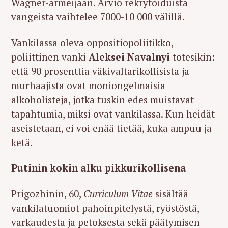
Wagner-armeijaan. Arvio rekrytoiduista
vangeista vaihtelee 7000-10 000 välillä.
Vankilassa oleva oppositiopoliitikko,
poliittinen vanki
Aleksei Navalnyi
totesikin:
että 90 prosenttia väkivaltarikollisista ja
murhaajista ovat moniongelmaisia
alkoholisteja, jotka tuskin edes muistavat
tapahtumia, miksi ovat vankilassa. Kun heidät
aseistetaan, ei voi enää tietää, kuka ampuu ja
ketä.
Putinin kokin alku pikkurikollisena
Prigozhinin, 60,
Curriculum Vitae
sisältää
vankilatuomiot pahoinpitelystä, ryöstöstä,
varkaudesta ja petoksesta sekä päätymisen