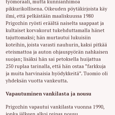
työmoraali, mutta kunnianhimoa
pikkurikollisena. Oikeuden pöytäkirjoista käy
ilmi, että pelkästään maaliskuussa 1980
Prigozhin ryösti eräältä naiselta saappaat ja
kultaiset korvakorut tukehduttamalla hänet
tajuttomaksi; hän murtautui lukuisiin
koteihin, joista varasti nauhurin, kaksi pitkää
eteismattoa ja auton ohjauspyörän nahkaisen
suojan; lisäksi hän sai petoksella huijattua
250 ruplaa tarinalla, että hän ostaa ”farkkuja
ja muita harvinaisia hyödykkeitä”. Tuomio oli
yhdeksän vuotta vankeutta.
Vapautuminen vankilasta ja nousu
Prigozhin vapautui vankilasta vuonna 1990,
jonka jälkeen alkoi reipas nousu