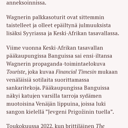
anneksoinnissa.
Wagnerin palkkasoturit ovat sittemmin
taistelleet ja olleet epäiltynä julmuuksista
lisäksi Syyriassa ja Keski-Afrikan tasavallassa.
Viime vuonna Keski-Afrikan tasavallan
pääkaupungissa Banguissa sai ensi-iltansa
Wagnerin propaganda-toimintaelokuva
Touriste
, joka kuvaa
Financial Timesin
mukaan
venäläisiä sotilaita suorittamassa
sankaritekoja. Pääkaupungissa Banguissa
näkyi katujen varsilla tarroja sydämen
muotoisina Venäjän lippuina, joissa luki
sangon kielellä ”Jevgeni Prigožinin tuella”.
Toukokuussa 2022, kun brittiläinen
The