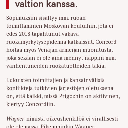
valtion kanssa.
Sopimuksiin sisältyy mm. ruoan
toimittaminen Moskovan kouluihin, jota ei
edes 2018 tapahtunut vakava
ruokamyrkytysepidemia katkaissut. Concord
hoitaa myös Venäjän armeijan muonitusta,
joka sekään ei ole aina mennyt nappiin mm.
vanhentuneiden ruokatuotteiden takia.
Lukuisten toimittajien ja kansainvälisiä
konflikteja tutkivien järjestöjen oletuksena
on, että kaikki, missä Prigozhin on aktiivinen,
kiertyy Concordiin.
S
Wagner-
nimistä oikeushenkilöä ei virallisesti
e
a
ole olemassa. Pikemminkin Wagner-