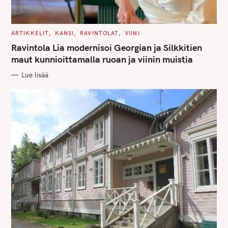
C
ARTIKKELIT
KANSI
RAVINTOLAT
VIINI
A
T
Ravintola Lia modernisoi Georgian ja Silkkitien
E
G
maut kunnioittamalla ruoan ja viinin muistia
O
R
Lue lisää
I
E
S