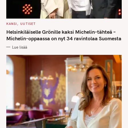
C
KANSI
UUTISET
A
T
Helsinkiläiselle Grönille kaksi Michelin-tähteä –
E
G
Michelin-oppaassa on nyt 34 ravintolaa Suomesta
O
R
Lue lisää
I
E
S