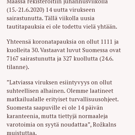
Maassa rekisteröitiin juhannusviikolla
(15.-21.6.2020) 14 uutta virukseen
sairastunutta. Tällä viikolla uusia
tautitapauksia ei ole todettu vielä yhtään.
Yhteensä koronatapauksia on ollut 1111 ja
kuolleita 30. Vastaavat luvut Suomessa ovat
7167 sairastunutta ja 327 kuollutta (24.6.
tilanne).
”Latviassa viruksen esiintyvyys on ollut
suhteellisen alhainen. Olemme laatineet
matkailualalle erityiset turvallisuusohjeet.
Suomesta saapuville ei ole 14 päivän
karanteenia, mutta tiettyjä normaaleja
varotoimia on syytä noudattaa”, Rožkalns
muistuttaa.