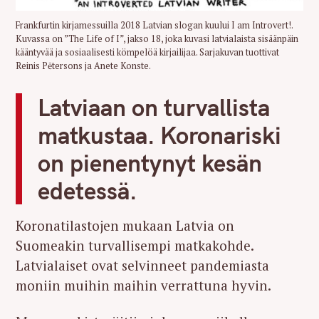
r
Frankfurtin kirjamessuilla 2018 Latvian slogan kuului I am Introvert!.
c
Kuvassa on ”The Life of I”, jakso 18, joka kuvasi latvialaista sisäänpäin
h
kääntyvää ja sosiaalisesti kömpelöä kirjailijaa. Sarjakuvan tuottivat
f
Reinis Pētersons ja Anete Konste.
o
r
Latviaan on turvallista
:
matkustaa. Koronariski
on pienentynyt kesän
edetessä.
Koronatilastojen mukaan Latvia on
Suomeakin turvallisempi matkakohde.
Latvialaiset ovat selvinneet pandemiasta
moniin muihin maihin verrattuna hyvin.