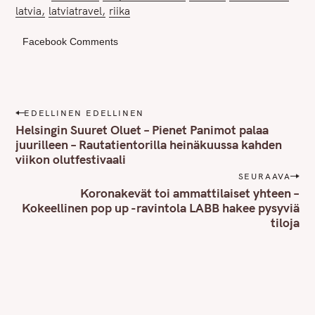
latvia
latviatravel
riika
Facebook Comments
P
EDELLINEN EDELLINEN
o
Helsingin Suuret Oluet – Pienet Panimot palaa
s
juurilleen – Rautatientorilla heinäkuussa kahden
viikon olutfestivaali
t
n
SEURAAVA
Koronakevät toi ammattilaiset yhteen –
a
Kokeellinen pop up -ravintola LABB hakee pysyviä
v
tiloja
i
g
a
t
i
o