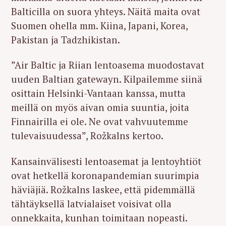
Balticilla on suora yhteys. Näitä maita ovat
Suomen ohella mm. Kiina, Japani, Korea,
Pakistan ja Tadzhikistan.
”Air Baltic ja Riian lentoasema muodostavat
uuden Baltian gatewayn. Kilpailemme siinä
osittain Helsinki-Vantaan kanssa, mutta
meillä on myös aivan omia suuntia, joita
Finnairilla ei ole. Ne ovat vahvuutemme
tulevaisuudessa”, Rožkalns kertoo.
Kansainvälisesti lentoasemat ja lentoyhtiöt
ovat hetkellä koronapandemian suurimpia
häviäjiä. Rožkalns laskee, että pidemmällä
tähtäyksellä latvialaiset voisivat olla
onnekkaita, kunhan toimitaan nopeasti.