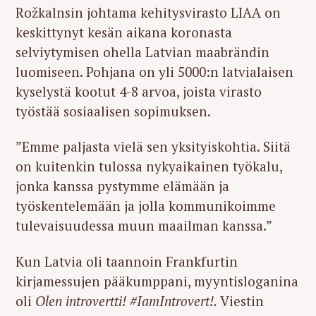
Rožkalnsin johtama kehitysvirasto LIAA on
keskittynyt kesän aikana koronasta
selviytymisen ohella Latvian maabrändin
luomiseen. Pohjana on yli 5000:n latvialaisen
kyselystä kootut 4-8 arvoa, joista virasto
työstää sosiaalisen sopimuksen.
”Emme paljasta vielä sen yksityiskohtia. Siitä
on kuitenkin tulossa nykyaikainen työkalu,
jonka kanssa pystymme elämään ja
työskentelemään ja jolla kommunikoimme
tulevaisuudessa muun maailman kanssa.”
Kun Latvia oli taannoin Frankfurtin
kirjamessujen pääkumppani, myyntisloganina
oli
Olen introvertti! #IamIntrovert!.
Viestin