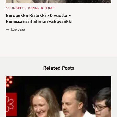
C
ARTIKKELIT
KANSI
UUTISET
A
T
Eeropekka Rislakki 70 vuotta –
E
G
Renessanssihahmon välipysäkki
O
R
Lue lisää
I
E
S
Related Posts