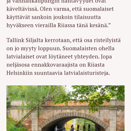
ja vanhankaupungin nähtävyydet ovat
käveltävissä. Olen varma, että suomalaiset
käyttävät sankoin joukoin tilaisuutta
hyväkseen vierailla Riiassa tänä kesänä.”
Tallink Siljalta kerrotaan, että osa risteilyistä
on jo myyty loppuun. Suomalaisten ohella
latvialaiset ovat löytäneet yhteyden. Jopa
neljäsosa ennakkovaraajista on Riiasta
Helsinkiin suuntaavia latvialaisturisteja.