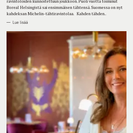
ravintoloiden kunnoitettuun joukkoon. Puoli vuotta toiminut
S
Boreal Helsingistä sai ensimmäisen tähtensä. Suomessa on nyt
kahdeksan Michelin-tähtiravintolaa. Kahden tähden..
Lue lisää