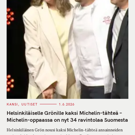
C
KANSI
UUTISET
1.6.2026
A
T
Helsinkiläiselle Grönille kaksi Michelin-tähteä –
E
G
Michelin-oppaassa on nyt 34 ravintolaa Suomesta
O
R
Helsinkiläinen Grön nousi kaksi Michelin-tähteä ansainneiden
I
E