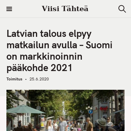
S
Viisi Tähteä
k
S
i
e
a
p
r
Latvian talous elpyy
t
c
h
o
matkailun avulla – Suomi
c
on markkinoinnin
o
n
pääkohde 2021
t
e
Toimitus
25.6.2020
n
t