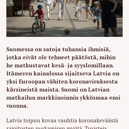
Suomessa on satoja tuhansia ihmisiä,
jotka eivät ole tehneet päätöstä, mihin
he matkustavat kesä- ja syyslomillaan.
Itämeren kainalossa sijaitseva Latvia on
yksi Euroopan vähiten koronaviruksesta
kärsineistä maista. Suomi on Latvian
matkailun markkinoinnin ykkösmaa ensi
vuonna.
Latvia toipuu kovaa vauhtia koronakeväästä
rajoitusten purkamisen myötä. Turisteja