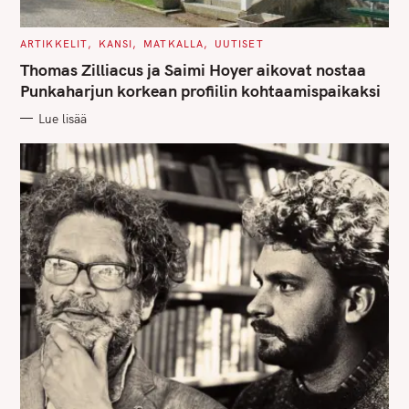
C
ARTIKKELIT
KANSI
MATKALLA
UUTISET
A
T
Thomas Zilliacus ja Saimi Hoyer aikovat nostaa
E
G
Punkaharjun korkean profiilin kohtaamispaikaksi
O
R
Lue lisää
I
E
S