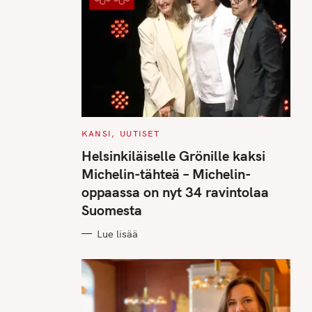
C
KANSI
UUTISET
A
T
Helsinkiläiselle Grönille kaksi
E
G
Michelin-tähteä – Michelin-
O
R
oppaassa on nyt 34 ravintolaa
I
E
Suomesta
S
Lue lisää