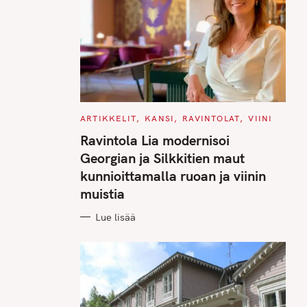
C
ARTIKKELIT
KANSI
RAVINTOLAT
VIINI
A
T
Ravintola Lia modernisoi
E
G
Georgian ja Silkkitien maut
O
R
kunnioittamalla ruoan ja viinin
I
E
muistia
S
Lue lisää