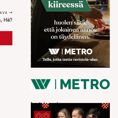
AVA
, Hä?
Luetuimmat