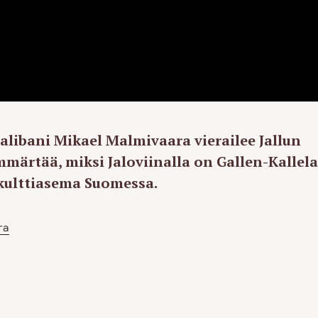
alibani Mikael Malmivaara vierailee Jallun
ärtää, miksi Jaloviinalla on Gallen-Kallel
kulttiasema Suomessa.
ra