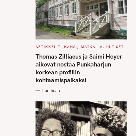
C
ARTIKKELIT
KANSI
MATKALLA
UUTISET
A
T
Thomas Zilliacus ja Saimi Hoyer
E
G
aikovat nostaa Punkaharjun
O
R
korkean profiilin
I
E
kohtaamispaikaksi
S
Lue lisää