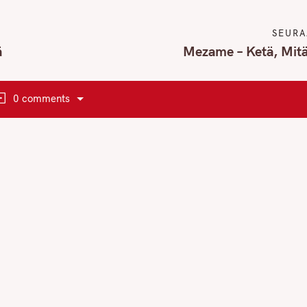
SEURA
ä
Mezame – Ketä, Mitä
0 comments