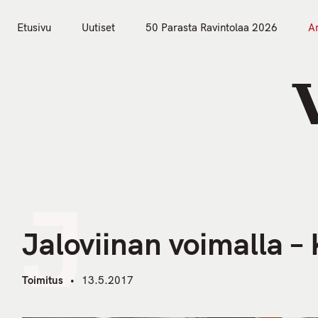
S
k
Etusivu
Uutiset
50 Parasta Ravintolaa 2026
Ar
i
Etusivu
Uutiset
p
t
o
c
o
n
t
J
e
n
Jaloviinan voimalla – 
t
Toimitus
13.5.2017