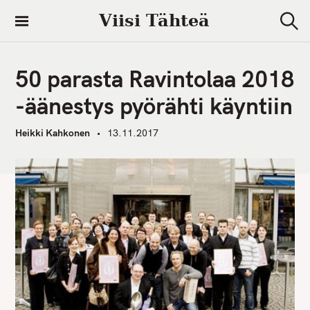
S
Viisi Tähteä
k
S
i
e
a
p
r
50 parasta Ravintolaa 2018
t
c
h
o
-äänestys pyörähti käyntiin
c
o
Heikki Kahkonen
13.11.2017
n
t
e
n
t