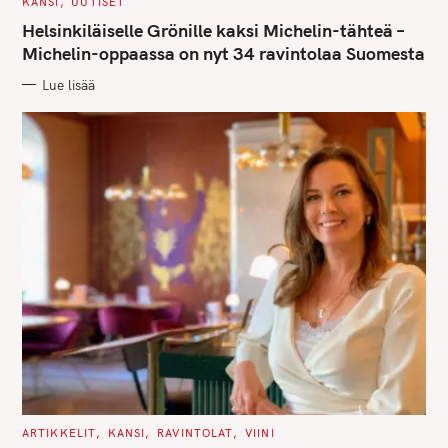
C
KANSI
UUTISET
A
T
Helsinkiläiselle Grönille kaksi Michelin-tähteä –
E
G
Michelin-oppaassa on nyt 34 ravintolaa Suomesta
O
R
Lue lisää
I
E
S
S
e
a
r
c
h
f
o
r
:
C
ARTIKKELIT
KANSI
RAVINTOLAT
VIINI
A