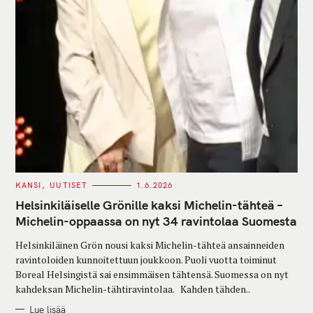
C
KANSI
UUTISET
1.6.2026
A
T
Helsinkiläiselle Grönille kaksi Michelin-tähteä –
E
G
Michelin-oppaassa on nyt 34 ravintolaa Suomesta
O
R
Helsinkiläinen Grön nousi kaksi Michelin-tähteä ansainneiden
I
E
ravintoloiden kunnoitettuun joukkoon. Puoli vuotta toiminut
S
Boreal Helsingistä sai ensimmäisen tähtensä. Suomessa on nyt
kahdeksan Michelin-tähtiravintolaa. Kahden tähden..
Lue lisää