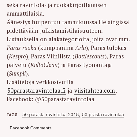
sekä ravintola- ja ruokakirjoittamisen
ammattilaisia.
Äänestys huipentuu tammikuussa Helsingissä
pidettävään julkistamistilaisuuteen.
Listauksella on alakategorioita, joita ovat mm.
Paras ruoka
(kumppanina
Arla
), Paras tulokas
(
Kespro
), Paras Viinilista (
Bottlescouts
), Paras
palvelu (
KiiltoClean
) ja Paras työnantaja
(
Sumpli
).
Lisätietoja verkkosivuilla
50parastaravintolaa.fi
ja
viisitahtea.com
.
Facebook: @50parastaravintolaa
50 parasta ravintolaa 2018
50 prasta ravintolaa
TAGS
Facebook Comments