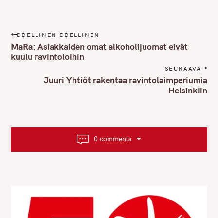
P
EDELLINEN EDELLINEN
o
MaRa: Asiakkaiden omat alkoholijuomat eivät
s
kuulu ravintoloihin
t
SEURAAVA
n
Juuri Yhtiöt rakentaa ravintolaimperiumia
Helsinkiin
a
v
i
g
a
0 comments
t
i
o
n