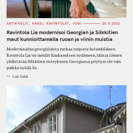
C
ARTIKKELIT
KANSI
RAVINTOLAT
VIINI
30.5.2026
A
T
Ravintola Lia modernisoi Georgian ja Silkkitien
E
G
maut kunnioittamalla ruoan ja viinin muistia
O
R
Modernisoitua georgialaista ruokaa tarjoava helsinkiläinen
I
E
Ravintola Lia vie meidät Kaukasuksen sydämeen, idän ja lännen
S
yhdistävän Silkkitien risteykseen. Georgiassa pöytä ei ole vain
paikka syödä. Se..
Lue lisää