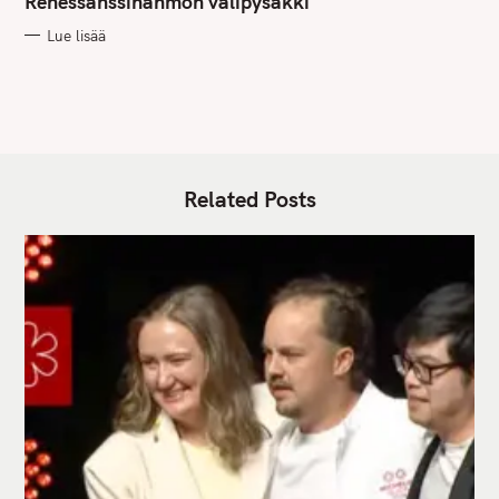
Renessanssihahmon välipysäkki
O
R
Lue lisää
I
E
S
Related Posts