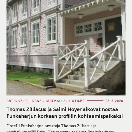
C
ARTIKKELIT
KANSI
MATKALLA
UUTISET
23.5.2026
A
T
Thomas Zilliacus ja Saimi Hoyer aikovat nostaa
E
G
Punkaharjun korkean profiilin kohtaamispaikaksi
O
R
Hotelli Punkaharjun omistaja Thomas Zilliacus ja
I
E
matkailuyrittäjä Saimi Hoyer suunnittelevat Punkaharjusta