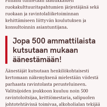
Finland tunnetaan laadukkaiden
ruokakulttuuritapahtumien järjestäjänä sekä
ruokaan ja ravintolaliiketoiminnan
kehittämiseen liittyvän koulutuksen ja
konsultoinnin asiantuntijana.
Jopa 500 ammattilaista
kutsutaan mukaan
äänestämään!
Äänestäjät kutsutaan henkilökohtaisesti
kertomaan näkemyksenä mielestään viidestä
parhaasta ravintolasta perusteluineen.
Valitsijoiden joukkoon kuuluu noin 500
ravintoloitsijaa, keittiömestaria, salipuolen
johtotehtävissä toimivaa, alkoholialan tekijää