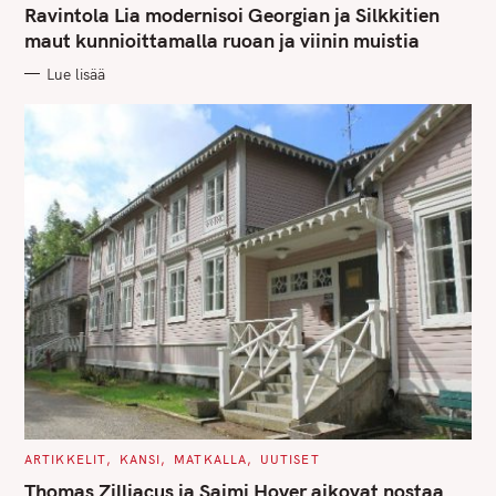
T
Ravintola Lia modernisoi Georgian ja Silkkitien
E
G
maut kunnioittamalla ruoan ja viinin muistia
O
R
Lue lisää
I
E
S
C
ARTIKKELIT
KANSI
MATKALLA
UUTISET
A
T
Thomas Zilliacus ja Saimi Hoyer aikovat nostaa