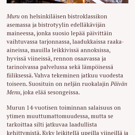
Muru
on helsinkiläisen bistroklassikon
asemassa ja bistrotyylin edelläkävijän
maineessa, jonka suosio lepää päivittäin
vaihtuvassa tarjonnassa, laadukkaissa raaka-
aineissa, mauilla leikkivissä annoksissa,
hyvissä viineissä, rennon osaavassa ja
tarinoivassa palvelussa sekä lämpöisessä
fiiliksessä. Vahva tekeminen jatkuu vuodesta
toiseen. Suosituin on neljän ruokalajin
Päivän
Menu
, joka elää sesongeissa.
Murun 14-vuotisen toiminnan salaisuus on
ytimen muuttumattomuudessa, mutta se
tarkoittaa silti jatkuvaa laadullista
kehittymistä. Kyky leikitellä upeilla viineillä ja