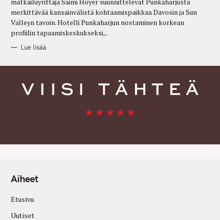
matkailuyrittäjä Saimi Hoyer suunnittelevat Punkaharjusta
S
merkittävää kansainvälistä kohtaamispaikkaa Davosin ja Sun
Valleyn tavoin. Hotelli Punkaharjun nostaminen korkean
profiilin tapaamiskeskukseksi,..
Lue lisää
Aiheet
Etusivu
Uutiset