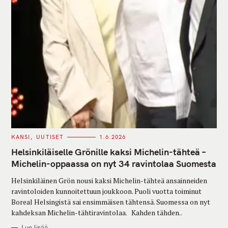
C
KANSI
UUTISET
1.6.2026
A
T
Helsinkiläiselle Grönille kaksi Michelin-tähteä –
E
G
Michelin-oppaassa on nyt 34 ravintolaa Suomesta
O
R
Helsinkiläinen Grön nousi kaksi Michelin-tähteä ansainneiden
I
E
ravintoloiden kunnoitettuun joukkoon. Puoli vuotta toiminut
S
Boreal Helsingistä sai ensimmäisen tähtensä. Suomessa on nyt
kahdeksan Michelin-tähtiravintolaa. Kahden tähden..
Lue lisää