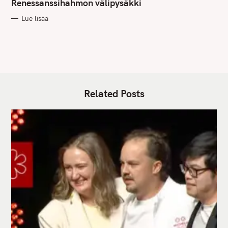
G
Renessanssihahmon välipysäkki
O
R
Lue lisää
I
E
S
Related Posts