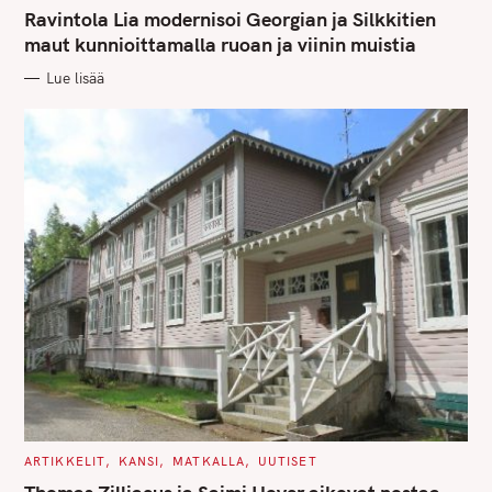
A
T
Ravintola Lia modernisoi Georgian ja Silkkitien
E
G
maut kunnioittamalla ruoan ja viinin muistia
O
R
Lue lisää
I
E
S
C
ARTIKKELIT
KANSI
MATKALLA
UUTISET
A
T