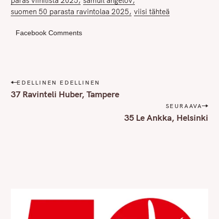
paras viinilista 2025
samuil angelov
suomen 50 parasta ravintolaa 2025
viisi tähteä
Facebook Comments
P
EDELLINEN EDELLINEN
o
37 Ravinteli Huber, Tampere
s
SEURAAVA
t
35 Le Ankka, Helsinki
n
a
v
i
g
a
t
i