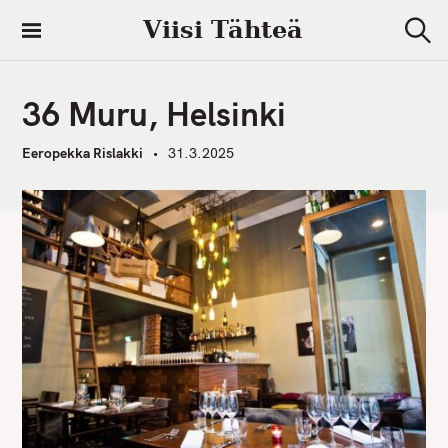
S
Viisi Tähteä
k
S
i
e
a
p
r
36 Muru, Helsinki
t
c
h
o
Eeropekka Rislakki
31.3.2025
c
o
n
t
e
n
t