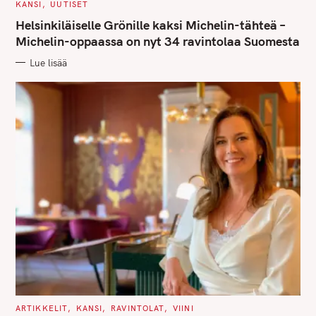
r
C
KANSI
UUTISET
A
c
T
Helsinkiläiselle Grönille kaksi Michelin-tähteä –
E
G
Michelin-oppaassa on nyt 34 ravintolaa Suomesta
h
O
R
f
Lue lisää
I
E
o
S
r
:
C
ARTIKKELIT
KANSI
RAVINTOLAT
VIINI