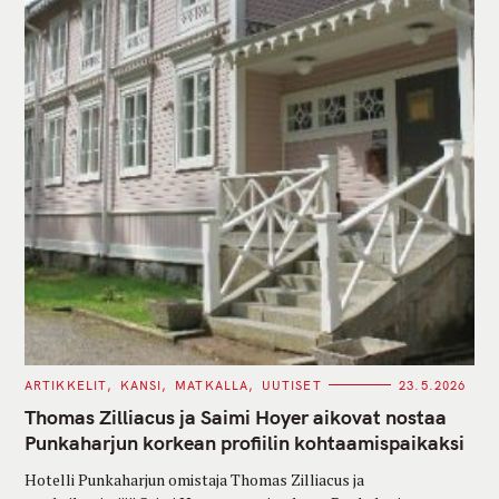
C
ARTIKKELIT
KANSI
MATKALLA
UUTISET
23.5.2026
A
T
Thomas Zilliacus ja Saimi Hoyer aikovat nostaa
E
G
Punkaharjun korkean profiilin kohtaamispaikaksi
O
R
Hotelli Punkaharjun omistaja Thomas Zilliacus ja
I
E