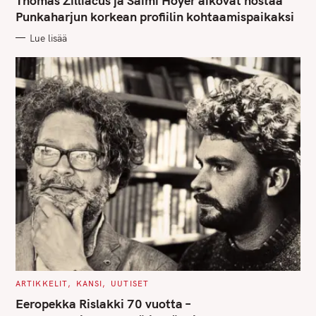
Thomas Zilliacus ja Saimi Hoyer aikovat nostaa
E
G
Punkaharjun korkean profiilin kohtaamispaikaksi
O
R
Lue lisää
I
E
S
C
ARTIKKELIT
KANSI
UUTISET
A
T
Eeropekka Rislakki 70 vuotta –
E