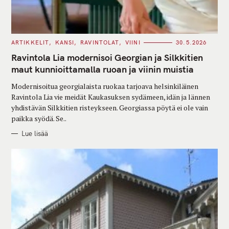
C
ARTIKKELIT
KANSI
RAVINTOLAT
VIINI
30.5.2026
A
T
Ravintola Lia modernisoi Georgian ja Silkkitien
E
G
maut kunnioittamalla ruoan ja viinin muistia
O
R
Modernisoitua georgialaista ruokaa tarjoava helsinkiläinen
I
E
Ravintola Lia vie meidät Kaukasuksen sydämeen, idän ja lännen
S
yhdistävän Silkkitien risteykseen. Georgiassa pöytä ei ole vain
paikka syödä. Se..
Lue lisää