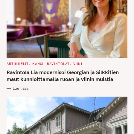
C
ARTIKKELIT
KANSI
RAVINTOLAT
VIINI
A
T
Ravintola Lia modernisoi Georgian ja Silkkitien
E
G
maut kunnioittamalla ruoan ja viinin muistia
O
R
Lue lisää
I
E
S