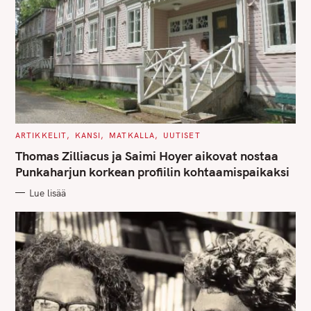
C
ARTIKKELIT
KANSI
MATKALLA
UUTISET
A
T
Thomas Zilliacus ja Saimi Hoyer aikovat nostaa
E
G
Punkaharjun korkean profiilin kohtaamispaikaksi
O
R
Lue lisää
I
E
S