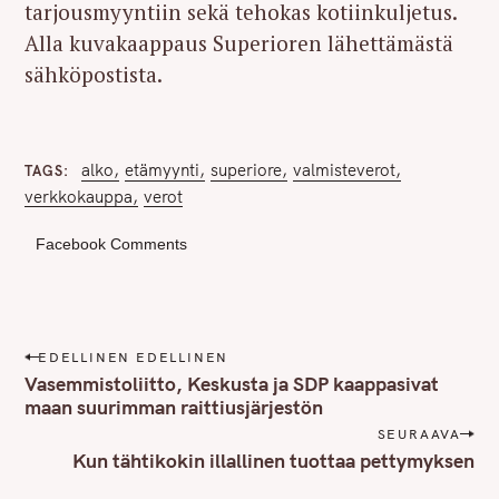
tarjousmyyntiin sekä tehokas kotiinkuljetus.
Alla kuvakaappaus Superioren lähettämästä
sähköpostista.
alko
etämyynti
superiore
valmisteverot
TAGS
verkkokauppa
verot
Facebook Comments
P
EDELLINEN EDELLINEN
o
Vasemmistoliitto, Keskusta ja SDP kaappasivat
s
maan suurimman raittiusjärjestön
t
SEURAAVA
n
Kun tähtikokin illallinen tuottaa pettymyksen
a