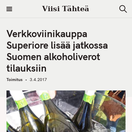
S
Viisi Tähteä
k
S
i
e
a
p
r
Verkkoviinikauppa
t
c
h
o
Superiore lisää jatkossa
c
Suomen alkoholiverot
o
n
tilauksiin
t
e
Toimitus
3.4.2017
n
t