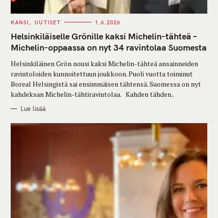
C
KANSI
UUTISET
1.6.2026
A
T
Helsinkiläiselle Grönille kaksi Michelin-tähteä –
E
G
Michelin-oppaassa on nyt 34 ravintolaa Suomesta
O
R
Helsinkiläinen Grön nousi kaksi Michelin-tähteä ansainneiden
I
E
ravintoloiden kunnoitettuun joukkoon. Puoli vuotta toiminut
S
Boreal Helsingistä sai ensimmäisen tähtensä. Suomessa on nyt
kahdeksan Michelin-tähtiravintolaa. Kahden tähden..
Lue lisää