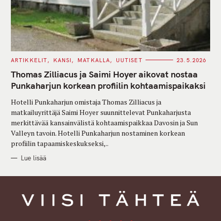
C
ARTIKKELIT
KANSI
MATKALLA
UUTISET
23.5.2026
A
T
Thomas Zilliacus ja Saimi Hoyer aikovat nostaa
E
G
Punkaharjun korkean profiilin kohtaamispaikaksi
O
R
Hotelli Punkaharjun omistaja Thomas Zilliacus ja
I
E
matkailuyrittäjä Saimi Hoyer suunnittelevat Punkaharjusta
S
merkittävää kansainvälistä kohtaamispaikkaa Davosin ja Sun
Valleyn tavoin. Hotelli Punkaharjun nostaminen korkean
profiilin tapaamiskeskukseksi,..
Lue lisää