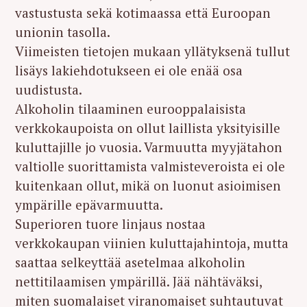
vastustusta sekä kotimaassa että Euroopan
unionin tasolla.
Viimeisten tietojen mukaan yllätyksenä tullut
lisäys lakiehdotukseen ei ole enää osa
uudistusta.
Alkoholin tilaaminen eurooppalaisista
verkkokaupoista on ollut laillista yksityisille
kuluttajille jo vuosia. Varmuutta myyjätahon
valtiolle suorittamista valmisteveroista ei ole
kuitenkaan ollut, mikä on luonut asioimisen
ympärille epävarmuutta.
Superioren tuore linjaus nostaa
verkkokaupan viinien kuluttajahintoja, mutta
saattaa selkeyttää asetelmaa alkoholin
nettitilaamisen ympärillä. Jää nähtäväksi,
miten suomalaiset viranomaiset suhtautuvat