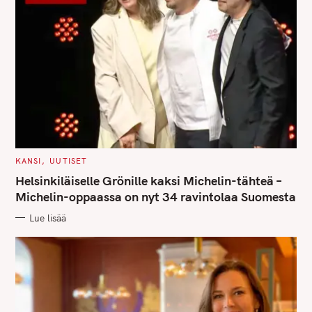
S
e
a
r
c
h
f
o
r
C
KANSI
UUTISET
A
:
T
Helsinkiläiselle Grönille kaksi Michelin-tähteä –
E
G
Michelin-oppaassa on nyt 34 ravintolaa Suomesta
O
R
Lue lisää
I
E
S