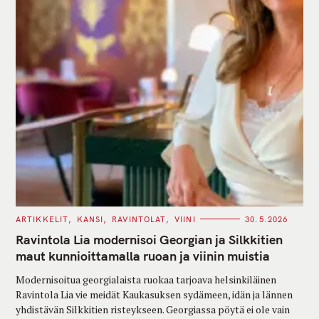
C
ARTIKKELIT
KANSI
RAVINTOLAT
VIINI
30.5.2026
A
T
Ravintola Lia modernisoi Georgian ja Silkkitien
E
G
maut kunnioittamalla ruoan ja viinin muistia
O
R
Modernisoitua georgialaista ruokaa tarjoava helsinkiläinen
I
E
Ravintola Lia vie meidät Kaukasuksen sydämeen, idän ja lännen
S
yhdistävän Silkkitien risteykseen. Georgiassa pöytä ei ole vain