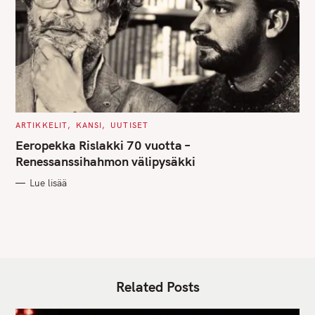
C
ARTIKKELIT
KANSI
UUTISET
A
T
Eeropekka Rislakki 70 vuotta –
E
G
Renessanssihahmon välipysäkki
O
R
Lue lisää
I
E
S
Related Posts