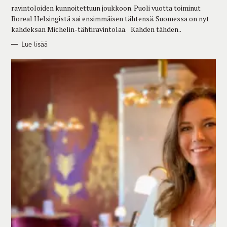
E
ravintoloiden kunnoitettuun joukkoon. Puoli vuotta toiminut
S
Boreal Helsingistä sai ensimmäisen tähtensä. Suomessa on nyt
kahdeksan Michelin-tähtiravintolaa. Kahden tähden..
Lue lisää