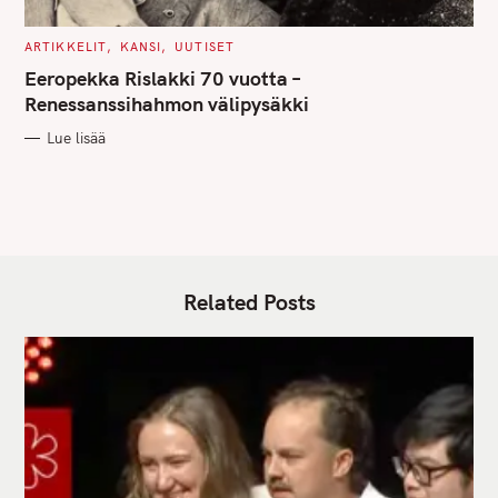
C
ARTIKKELIT
KANSI
UUTISET
A
T
Eeropekka Rislakki 70 vuotta –
E
G
Renessanssihahmon välipysäkki
O
R
Lue lisää
I
E
S
Related Posts