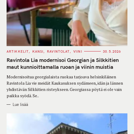
C
ARTIKKELIT
KANSI
RAVINTOLAT
VIINI
30.5.2026
A
T
Ravintola Lia modernisoi Georgian ja Silkkitien
E
G
maut kunnioittamalla ruoan ja viinin muistia
O
R
Modernisoitua georgialaista ruokaa tarjoava helsinkiläinen
I
E
Ravintola Lia vie meidät Kaukasuksen sydämeen, idän ja lännen
S
yhdistävän Silkkitien risteykseen. Georgiassa pöytä ei ole vain
paikka syödä. Se..
Lue lisää