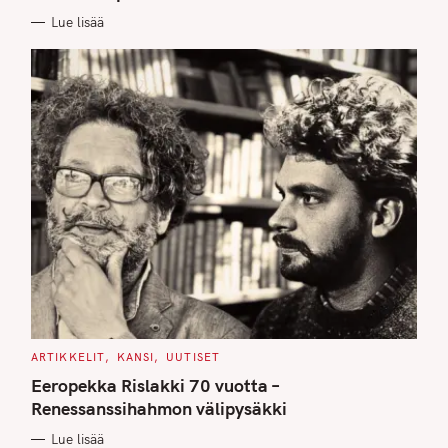
E
Lue lisää
S
C
ARTIKKELIT
KANSI
UUTISET
A
T
Eeropekka Rislakki 70 vuotta –
E
G
Renessanssihahmon välipysäkki
O
R
Lue lisää
I