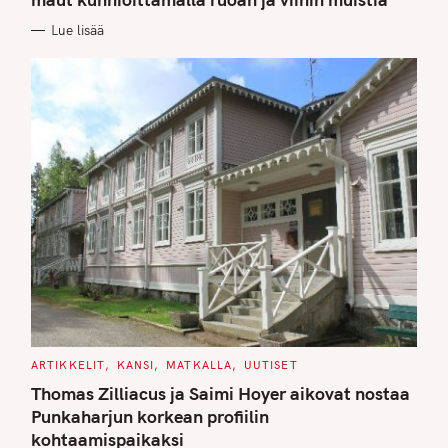
O
R
Lue lisää
I
E
S
C
ARTIKKELIT
KANSI
MATKALLA
UUTISET
A
T
Thomas Zilliacus ja Saimi Hoyer aikovat nostaa
E
G
Punkaharjun korkean profiilin
O
kohtaamispaikaksi
R
I