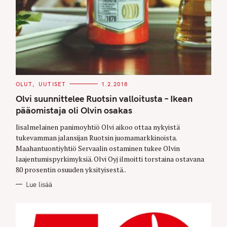
C
OLUT
UUTISET
1.2.2018
A
T
Olvi suunnittelee Ruotsin valloitusta – Ikean
E
G
pääomistaja oli Olvin osakas
O
R
Iisalmelainen panimoyhtiö Olvi aikoo ottaa nykyistä
I
E
tukevamman jalansijan Ruotsin juomamarkkinoista.
S
Maahantuontiyhtiö Servaalin ostaminen tukee Olvin
laajentumispyrkimyksiä. Olvi Oyj ilmoitti torstaina ostavana
80 prosentin osuuden yksityisestä..
Lue lisää