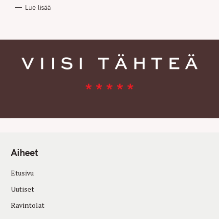
R
Lue lisää
I
E
S
Aiheet
Etusivu
Uutiset
Ravintolat