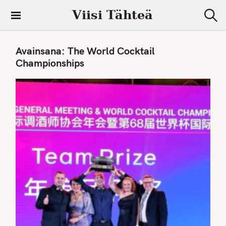
S
Viisi Tähteä
k
S
i
e
a
p
Avainsana:
The World Cocktail
r
t
c
Championships
h
o
c
o
n
t
e
n
t