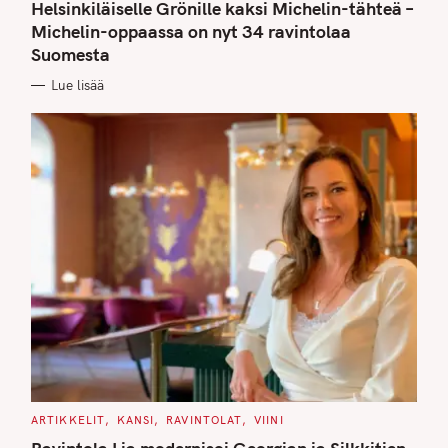
T
Helsinkiläiselle Grönille kaksi Michelin-tähteä –
E
G
Michelin-oppaassa on nyt 34 ravintolaa
O
Suomesta
R
I
E
Lue lisää
S
C
ARTIKKELIT
KANSI
RAVINTOLAT
VIINI
A
T