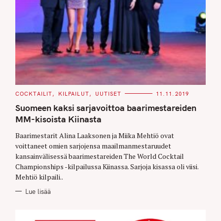
C
COCKTAILIT
KILPAILUT
UUTISET
11.11.2019
A
T
Suomeen kaksi sarjavoittoa baarimestareiden
E
G
MM-kisoista Kiinasta
O
R
Baarimestarit Alina Laaksonen ja Miika Mehtiö ovat
I
E
voittaneet omien sarjojensa maailmanmestaruudet
S
kansainvälisessä baarimestareiden The World Cocktail
Championships -kilpailussa Kiinassa. Sarjoja kisassa oli viisi.
Mehtiö kilpaili..
Lue lisää