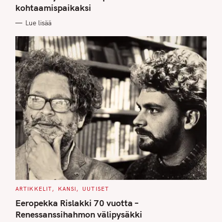
kohtaamispaikaksi
R
I
E
Lue lisää
S
C
ARTIKKELIT
KANSI
UUTISET
A
T
Eeropekka Rislakki 70 vuotta –
E
G
Renessanssihahmon välipysäkki
O