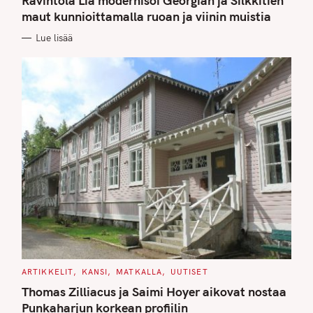
Ravintola Lia modernisoi Georgian ja Silkkitien
E
G
maut kunnioittamalla ruoan ja viinin muistia
O
R
Lue lisää
I
E
S
C
ARTIKKELIT
KANSI
MATKALLA
UUTISET
A
T
Thomas Zilliacus ja Saimi Hoyer aikovat nostaa
E
G
Punkaharjun korkean profiilin
O