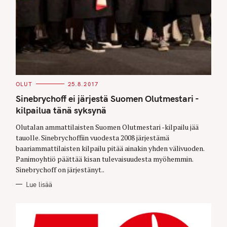
C
OLUT
25.8.2017
A
T
Sinebrychoff ei järjestä Suomen Olutmestari -
E
G
kilpailua tänä syksynä
O
R
Olutalan ammattilaisten Suomen Olutmestari -kilpailu jää
I
E
tauolle. Sinebrychoffiin vuodesta 2008 järjestämä
S
baariammattilaisten kilpailu pitää ainakin yhden välivuoden.
Panimoyhtiö päättää kisan tulevaisuudesta myöhemmin.
Sinebrychoff on järjestänyt..
Lue lisää