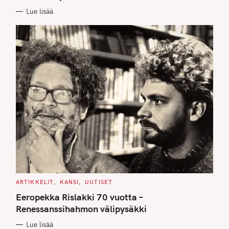
E
Lue lisää
S
C
ARTIKKELIT
KANSI
UUTISET
A
T
Eeropekka Rislakki 70 vuotta –
E
G
Renessanssihahmon välipysäkki
O
R
Lue lisää
I