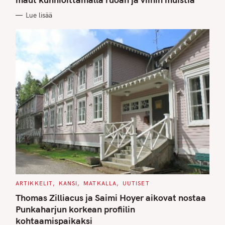
O
R
Lue lisää
I
E
S
C
ARTIKKELIT
KANSI
MATKALLA
UUTISET
A
T
Thomas Zilliacus ja Saimi Hoyer aikovat nostaa
E
G
Punkaharjun korkean profiilin
O
kohtaamispaikaksi
R
I