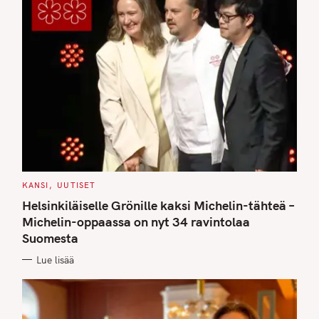
C
KANSI
UUTISET
A
T
Helsinkiläiselle Grönille kaksi Michelin-tähteä –
E
G
Michelin-oppaassa on nyt 34 ravintolaa
O
Suomesta
R
I
E
Lue lisää
S