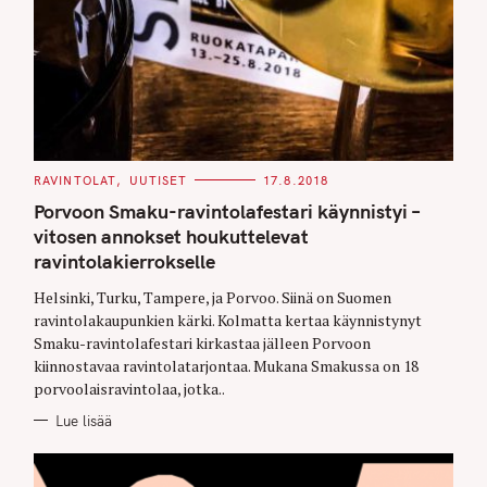
C
RAVINTOLAT
UUTISET
17.8.2018
A
T
Porvoon Smaku-ravintolafestari käynnistyi –
E
G
vitosen annokset houkuttelevat
O
ravintolakierrokselle
R
I
E
Helsinki, Turku, Tampere, ja Porvoo. Siinä on Suomen
S
ravintolakaupunkien kärki. Kolmatta kertaa käynnistynyt
Smaku-ravintolafestari kirkastaa jälleen Porvoon
kiinnostavaa ravintolatarjontaa. Mukana Smakussa on 18
porvoolaisravintolaa, jotka..
Lue lisää