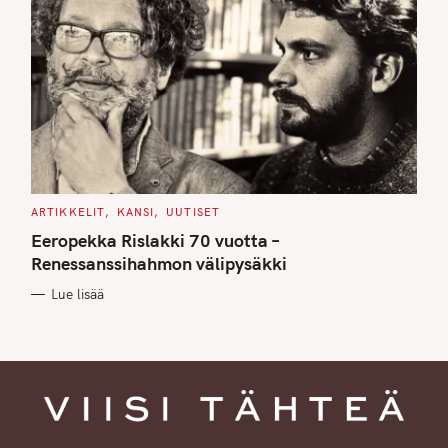
C
ARTIKKELIT
KANSI
UUTISET
A
T
Eeropekka Rislakki 70 vuotta –
E
G
Renessanssihahmon välipysäkki
O
R
Lue lisää
I
E
S