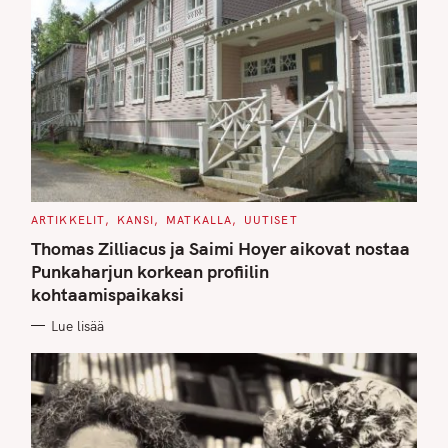
C
ARTIKKELIT
KANSI
MATKALLA
UUTISET
A
T
Thomas Zilliacus ja Saimi Hoyer aikovat nostaa
E
G
Punkaharjun korkean profiilin
O
kohtaamispaikaksi
R
I
E
Lue lisää
S