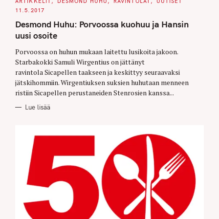
C
ARTIKKELIT
DESMOND HUHU
RAVINTOLAT
UUTISET
A
11.5.2017
T
E
Desmond Huhu: Porvoossa kuohuu ja Hansin
G
O
uusi osoite
R
I
E
Porvoossa on huhun mukaan laitettu lusikoita jakoon.
S
Starbakokki Samuli Wirgentius on jättänyt
ravintola Sicapellen taakseen ja keskittyy seuraavaksi
jätskihommiin. Wirgentiuksen suksien huhutaan menneen
ristiin Sicapellen perustaneiden Stenrosien kanssa...
Lue lisää