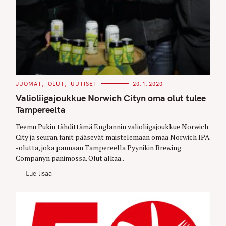
C
JUOMAT
OLUT
UUTISET
20.1.2020
A
T
Valioliigajoukkue Norwich Cityn oma olut tulee
E
G
Tampereelta
O
R
Teemu Pukin tähdittämä Englannin valioliigajoukkue Norwich
I
E
City ja seuran fanit pääsevät maistelemaan omaa Norwich IPA
S
-olutta, joka pannaan Tampereella Pyynikin Brewing
Companyn panimossa. Olut alkaa..
Lue lisää