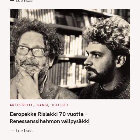
Lue lisää
S
C
ARTIKKELIT
KANSI
UUTISET
A
T
Eeropekka Rislakki 70 vuotta –
E
G
Renessanssihahmon välipysäkki
O
R
Lue lisää
I
E
S