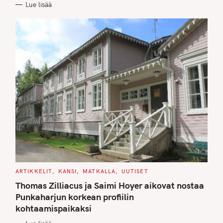
Lue lisää
I
E
S
C
ARTIKKELIT
KANSI
MATKALLA
UUTISET
A
T
Thomas Zilliacus ja Saimi Hoyer aikovat nostaa
E
G
Punkaharjun korkean profiilin
O
kohtaamispaikaksi
R
I
E