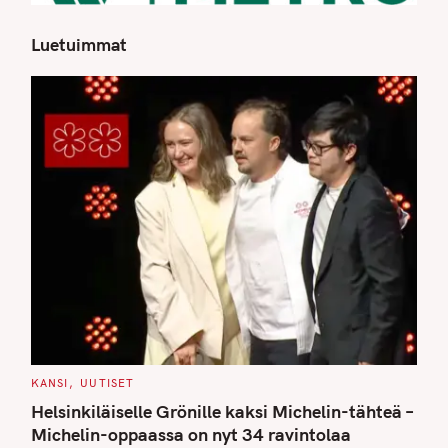
Luetuimmat
S
e
a
r
c
h
f
o
r
:
C
KANSI
UUTISET
A
T
Helsinkiläiselle Grönille kaksi Michelin-tähteä –
E
G
Michelin-oppaassa on nyt 34 ravintolaa
O