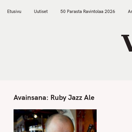
S
Etusivu
Uutiset
k
Etusivu
Uutiset
50 Parasta Ravintolaa 2026
Ar
i
p
t
o
c
o
n
t
e
n
Avainsana:
Ruby Jazz Ale
t