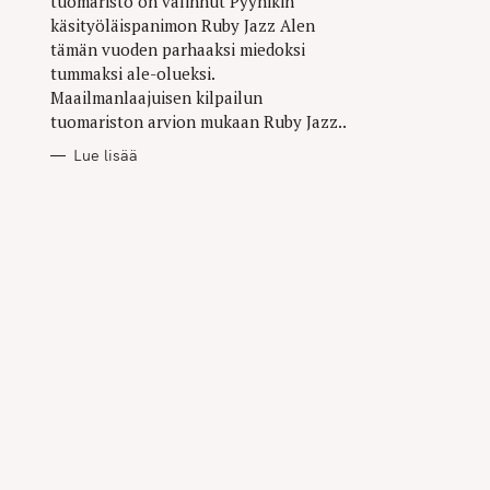
tuomaristo on valinnut Pyynikin
käsityöläispanimon Ruby Jazz Alen
tämän vuoden parhaaksi miedoksi
tummaksi ale-olueksi.
Maailmanlaajuisen kilpailun
tuomariston arvion mukaan Ruby Jazz..
Lue lisää