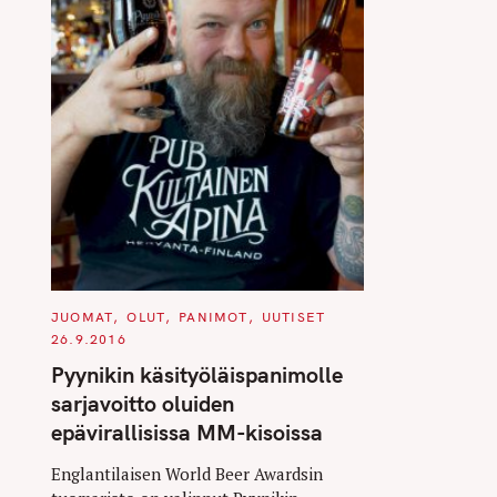
C
JUOMAT
OLUT
PANIMOT
UUTISET
A
26.9.2016
T
E
Pyynikin käsityöläispanimolle
G
O
sarjavoitto oluiden
R
I
epävirallisissa MM-kisoissa
E
S
Englantilaisen World Beer Awardsin