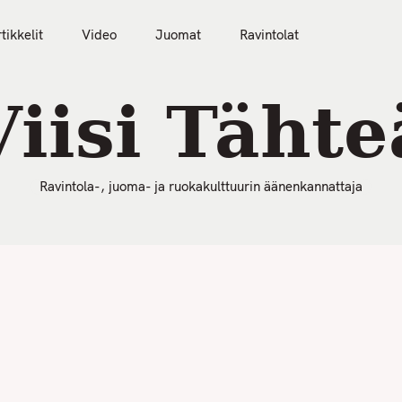
50 Parasta Ravintolaa 2026
Artikkelit
Video
tikkelit
Video
Juomat
Ravintolat
Viisi Tähte
Ravintola-, juoma- ja ruokakulttuurin äänenkannattaja