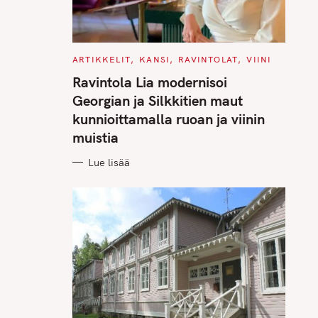
C
ARTIKKELIT
KANSI
RAVINTOLAT
VIINI
A
T
Ravintola Lia modernisoi
E
G
Georgian ja Silkkitien maut
O
R
kunnioittamalla ruoan ja viinin
I
E
muistia
S
Lue lisää