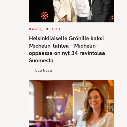
C
KANSI
UUTISET
A
T
Helsinkiläiselle Grönille kaksi
E
G
Michelin-tähteä – Michelin-
O
R
oppaassa on nyt 34 ravintolaa
I
E
Suomesta
S
Lue lisää