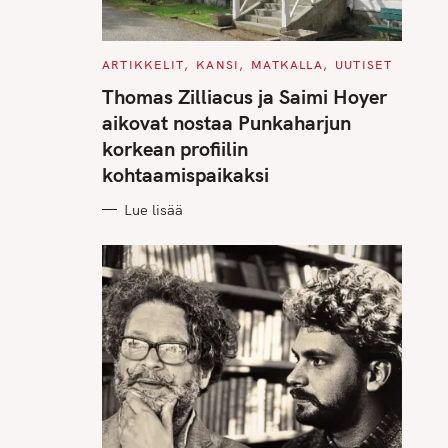
C
ARTIKKELIT
KANSI
MATKALLA
UUTISET
A
T
Thomas Zilliacus ja Saimi Hoyer
E
G
aikovat nostaa Punkaharjun
O
R
korkean profiilin
I
E
kohtaamispaikaksi
S
Lue lisää