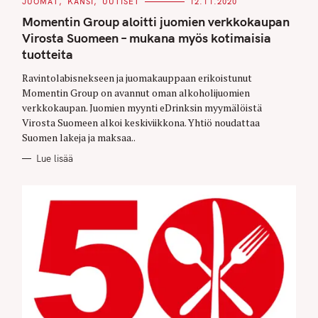
C
JUOMAT
KANSI
UUTISET
12.11.2020
A
T
Momentin Group aloitti juomien verkkokaupan
E
G
Virosta Suomeen – mukana myös kotimaisia
O
tuotteita
R
I
E
Ravintolabisnekseen ja juomakauppaan erikoistunut
S
Momentin Group on avannut oman alkoholijuomien
verkkokaupan. Juomien myynti eDrinksin myymälöistä
Virosta Suomeen alkoi keskiviikkona. Yhtiö noudattaa
Suomen lakeja ja maksaa..
Lue lisää