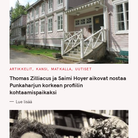
C
ARTIKKELIT
KANSI
MATKALLA
UUTISET
A
T
Thomas Zilliacus ja Saimi Hoyer aikovat nostaa
E
G
Punkaharjun korkean profiilin
O
kohtaamispaikaksi
R
I
E
Lue lisää
S