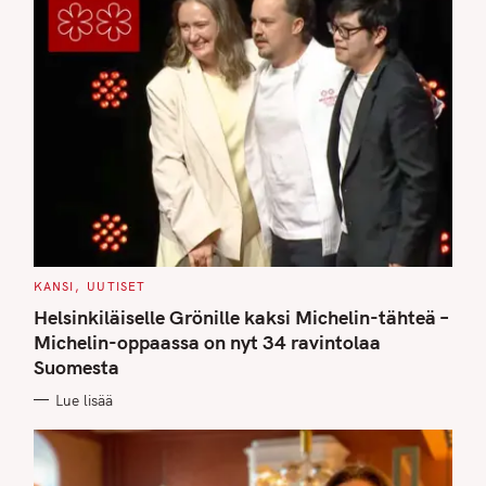
C
KANSI
UUTISET
A
T
Helsinkiläiselle Grönille kaksi Michelin-tähteä –
E
G
Michelin-oppaassa on nyt 34 ravintolaa
O
Suomesta
R
I
E
Lue lisää
S