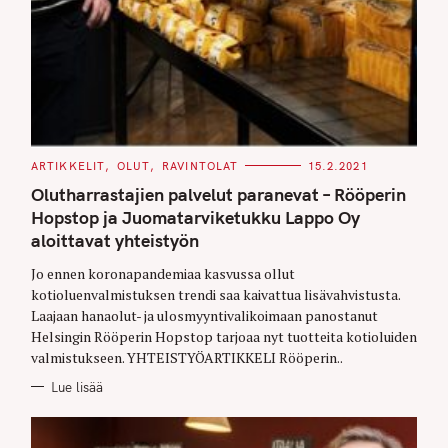
C
ARTIKKELIT
OLUT
RAVINTOLAT
15.2.2021
A
T
Olutharrastajien palvelut paranevat – Rööperin
E
G
Hopstop ja Juomatarviketukku Lappo Oy
O
aloittavat yhteistyön
R
I
E
Jo ennen koronapandemiaa kasvussa ollut
S
kotioluenvalmistuksen trendi saa kaivattua lisävahvistusta.
Laajaan hanaolut- ja ulosmyyntivalikoimaan panostanut
Helsingin Rööperin Hopstop tarjoaa nyt tuotteita kotioluiden
valmistukseen. YHTEISTYÖARTIKKELI Rööperin..
Lue lisää