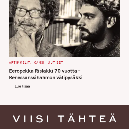
C
ARTIKKELIT
KANSI
UUTISET
A
T
Eeropekka Rislakki 70 vuotta –
E
G
Renessanssihahmon välipysäkki
O
R
Lue lisää
I
E
S