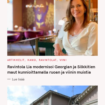
C
ARTIKKELIT
KANSI
RAVINTOLAT
VIINI
A
T
Ravintola Lia modernisoi Georgian ja Silkkitien
E
G
maut kunnioittamalla ruoan ja viinin muistia
O
R
Lue lisää
I
E
S