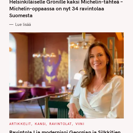
Helsinkiläiselle Grönille kaksi Michelin-tähteä –
E
G
Michelin-oppaassa on nyt 34 ravintolaa
O
Suomesta
R
I
E
Lue lisää
S
C
ARTIKKELIT
KANSI
RAVINTOLAT
VIINI
A
T
Ravintola Lia modernisoi Georgian ja Silkkitien