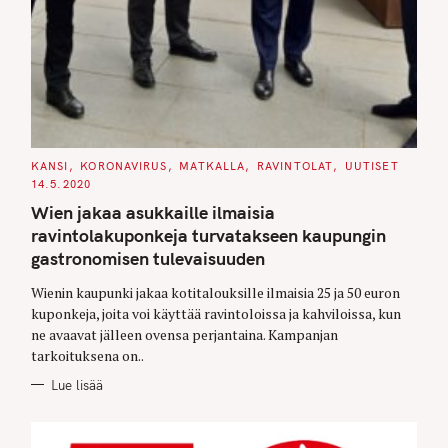
C
KANSI
KORONAVIRUS
MATKALLA
RAVINTOLAT
UUTISET
A
14.5.2020
T
E
Wien jakaa asukkaille ilmaisia
G
O
ravintolakuponkeja turvatakseen kaupungin
R
I
gastronomisen tulevaisuuden
E
S
Wienin kaupunki jakaa kotitalouksille ilmaisia 25 ja 50 euron
kuponkeja, joita voi käyttää ravintoloissa ja kahviloissa, kun
ne avaavat jälleen ovensa perjantaina. Kampanjan
tarkoituksena on..
Lue lisää