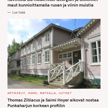
E
G
maut kunnioittamalla ruoan ja viinin muistia
O
R
Lue lisää
I
E
S
C
ARTIKKELIT
KANSI
MATKALLA
UUTISET
A
T
Thomas Zilliacus ja Saimi Hoyer aikovat nostaa
E
G
Punkaharjun korkean profiilin
O