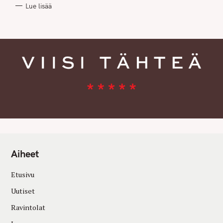
R
Lue lisää
I
E
S
Aiheet
Etusivu
Uutiset
Ravintolat