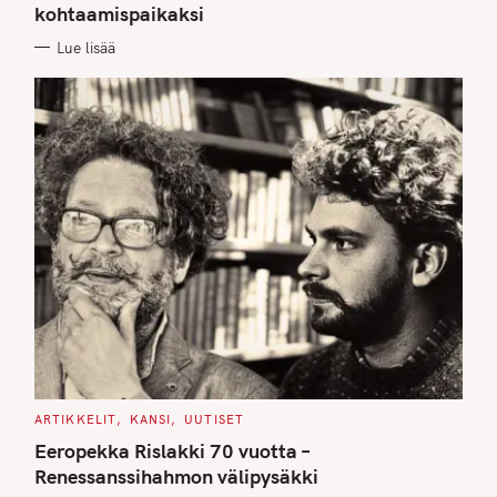
kohtaamispaikaksi
R
I
E
Lue lisää
S
C
ARTIKKELIT
KANSI
UUTISET
A
T
Eeropekka Rislakki 70 vuotta –
E
G
Renessanssihahmon välipysäkki
O