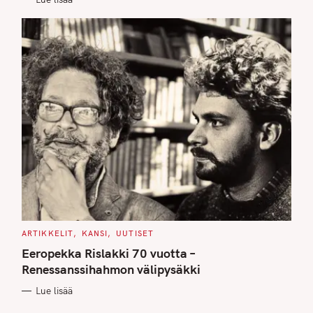
S
C
ARTIKKELIT
KANSI
UUTISET
A
T
Eeropekka Rislakki 70 vuotta –
E
G
Renessanssihahmon välipysäkki
O
R
Lue lisää
I
E
S