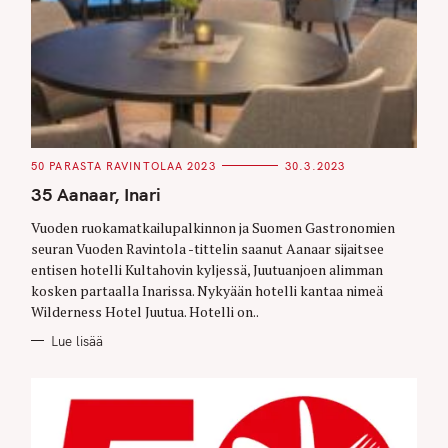
C
50 PARASTA RAVINTOLAA 2023
30.3.2023
A
T
35 Aanaar, Inari
E
G
O
Vuoden ruokamatkailupalkinnon ja Suomen Gastronomien
R
seuran Vuoden Ravintola -tittelin saanut Aanaar sijaitsee
I
E
entisen hotelli Kultahovin kyljessä, Juutuanjoen alimman
S
kosken partaalla Inarissa. Nykyään hotelli kantaa nimeä
Wilderness Hotel Juutua. Hotelli on..
Lue lisää