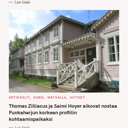
Lue lisää
I
E
S
C
ARTIKKELIT
KANSI
MATKALLA
UUTISET
A
T
Thomas Zilliacus ja Saimi Hoyer aikovat nostaa
E
G
Punkaharjun korkean profiilin
O
kohtaamispaikaksi
R
I
E
Lue lisää