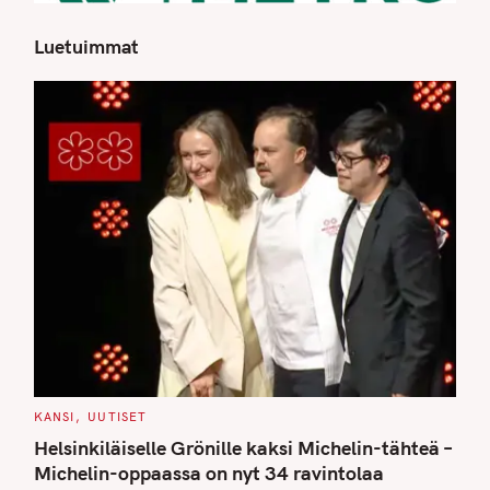
Luetuimmat
S
e
a
r
c
h
f
o
r
:
C
KANSI
UUTISET
A
T
Helsinkiläiselle Grönille kaksi Michelin-tähteä –
E
G
Michelin-oppaassa on nyt 34 ravintolaa
O