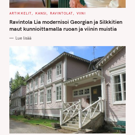
C
ARTIKKELIT
KANSI
RAVINTOLAT
VIINI
A
T
Ravintola Lia modernisoi Georgian ja Silkkitien
E
G
maut kunnioittamalla ruoan ja viinin muistia
O
R
Lue lisää
I
E
S