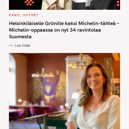
C
KANSI
UUTISET
A
T
Helsinkiläiselle Grönille kaksi Michelin-tähteä –
E
G
Michelin-oppaassa on nyt 34 ravintolaa
O
Suomesta
R
I
E
Lue lisää
S