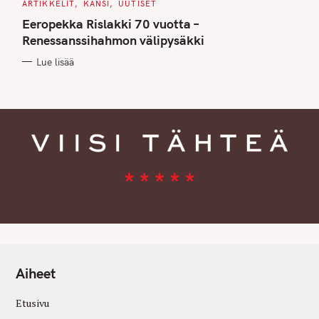
C
ARTIKKELIT
KANSI
UUTISET
A
T
Eeropekka Rislakki 70 vuotta –
E
G
Renessanssihahmon välipysäkki
O
R
Lue lisää
I
E
S
Aiheet
Etusivu