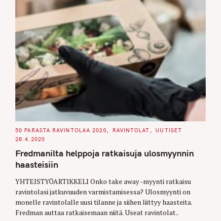
C
50 PARASTA RAVINTOLAA 2020
RAVINTOLAT
UUTISET
A
28.4.2020
T
E
Fredmanilta helppoja ratkaisuja ulosmyynnin
G
O
haasteisiin
R
I
E
YHTEISTYÖARTIKKELI Onko take away -myynti ratkaisu
S
ravintolasi jatkuvuuden varmistamisessa? Ulosmyynti on
monelle ravintolalle uusi tilanne ja siihen liittyy haasteita.
Fredman auttaa ratkaisemaan niitä. Useat ravintolat..