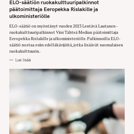
T
ELO-säätiön ruokakulttuuripalkinnot
E
G
päätoimittaja Eeropekka Rislakille ja
O
ulkoministeriölle
R
I
E
ELO-säätiö on myöntänyt vuoden 2023 Lentävä Lautanen -
S
ruokakulttuuripalkinnot Viisi Tähteä Median päätoimittaja
Eeropekka Rislakille ja ulkoministeriölle. Palkinnoilla ELO-
säätiö nostaa esiin edelläkävijöitä, jotka lisäävät suomalaisen
ruokakulttuurin..
Lue lisää