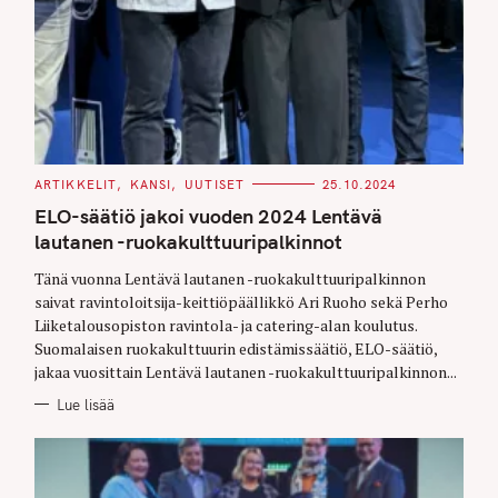
C
ARTIKKELIT
KANSI
UUTISET
25.10.2024
A
T
ELO-säätiö jakoi vuoden 2024 Lentävä
E
G
lautanen -ruokakulttuuripalkinnot
O
R
Tänä vuonna Lentävä lautanen -ruokakulttuuripalkinnon
I
E
saivat ravintoloitsija-keittiöpäällikkö Ari Ruoho sekä Perho
S
Liiketalousopiston ravintola- ja catering-alan koulutus.
Suomalaisen ruokakulttuurin edistämissäätiö, ELO-säätiö,
jakaa vuosittain Lentävä lautanen -ruokakulttuuripalkinnon...
Lue lisää