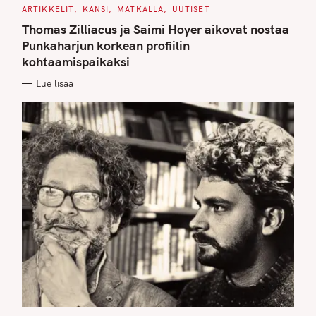
C
ARTIKKELIT
KANSI
MATKALLA
UUTISET
A
T
Thomas Zilliacus ja Saimi Hoyer aikovat nostaa
E
G
Punkaharjun korkean profiilin
O
kohtaamispaikaksi
R
I
E
Lue lisää
S