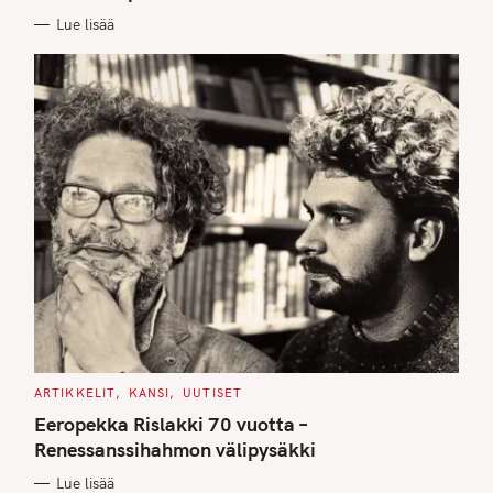
E
Lue lisää
S
C
ARTIKKELIT
KANSI
UUTISET
A
T
Eeropekka Rislakki 70 vuotta –
E
G
Renessanssihahmon välipysäkki
O
R
Lue lisää
I