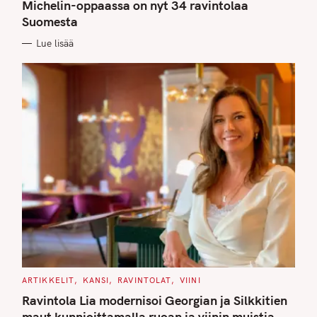
G
Michelin-oppaassa on nyt 34 ravintolaa
O
Suomesta
R
I
E
Lue lisää
S
C
ARTIKKELIT
KANSI
RAVINTOLAT
VIINI
A
T
Ravintola Lia modernisoi Georgian ja Silkkitien
E
G
maut kunnioittamalla ruoan ja viinin muistia