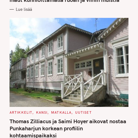
O
R
Lue lisää
I
E
S
C
ARTIKKELIT
KANSI
MATKALLA
UUTISET
A
T
Thomas Zilliacus ja Saimi Hoyer aikovat nostaa
E
G
Punkaharjun korkean profiilin
O
kohtaamispaikaksi
R
I