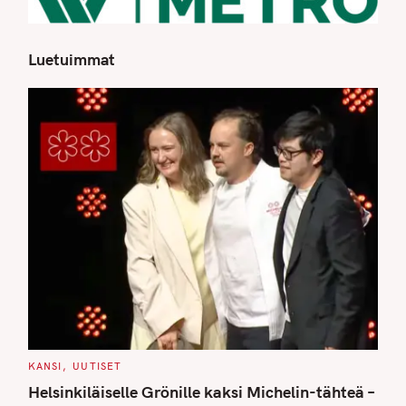
Luetuimmat
S
e
a
r
c
h
f
o
r
:
C
KANSI
UUTISET
A
T
Helsinkiläiselle Grönille kaksi Michelin-tähteä –
E