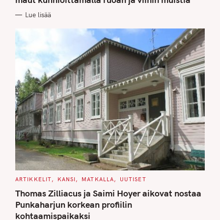
O
R
Lue lisää
I
E
S
C
ARTIKKELIT
KANSI
MATKALLA
UUTISET
A
T
Thomas Zilliacus ja Saimi Hoyer aikovat nostaa
E
G
Punkaharjun korkean profiilin
O
kohtaamispaikaksi
R
I