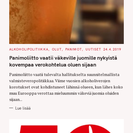
C
ALKOHOLIPOLITIIKKA
OLUT
PANIMOT
UUTISET
24.4.2019
A
T
Panimoliitto vaatii väkeville juomille nykyistä
E
G
kovempaa verokohtelua oluen sijaan
O
R
Panimoliitto vaatii tulevalta hallitukselta suunnitelmallista
I
E
valmisteveropolitiikkaa. Viime vuosien alkoholiverojen
S
korotukset ovat kohdistuneet lähinnä olueen, kun lähes koko
muu Eurooppa verottaa mieluummin väkeviä juomia oluiden
sijaan...
Lue lisää