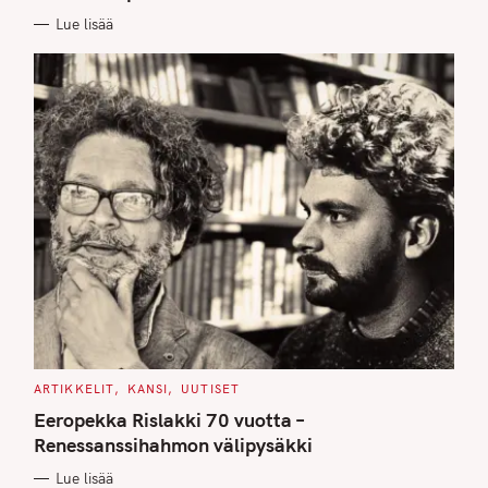
E
Lue lisää
S
C
ARTIKKELIT
KANSI
UUTISET
A
T
Eeropekka Rislakki 70 vuotta –
E
G
Renessanssihahmon välipysäkki
O
R
Lue lisää
I