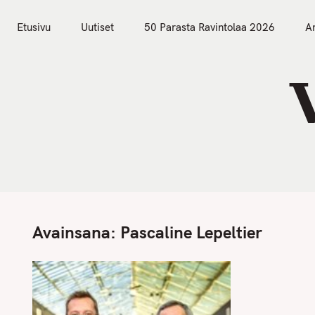
S
Etusivu
Uutiset
k
Etusivu
Uutiset
50 Parasta Ravintolaa 2026
Ar
i
p
t
o
c
o
n
t
e
n
Avainsana:
Pascaline Lepeltier
t