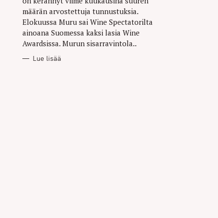
on kerännyt viime kuukausina suuren
määrän arvostettuja tunnustuksia.
Elokuussa Muru sai Wine Spectatorilta
ainoana Suomessa kaksi lasia Wine
Awardsissa. Murun sisarravintola..
Lue lisää