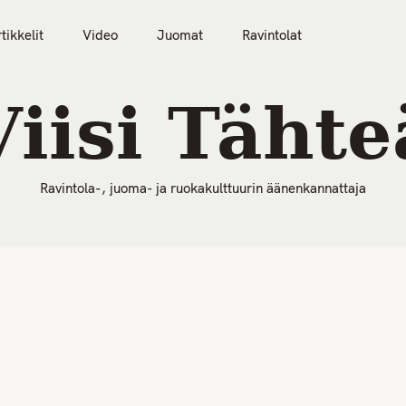
50 Parasta Ravintolaa 2026
Artikkelit
Video
tikkelit
Video
Juomat
Ravintolat
Viisi Tähte
Ravintola-, juoma- ja ruokakulttuurin äänenkannattaja