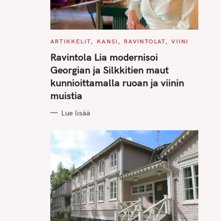
C
ARTIKKELIT
KANSI
RAVINTOLAT
VIINI
A
T
Ravintola Lia modernisoi
E
G
Georgian ja Silkkitien maut
O
R
kunnioittamalla ruoan ja viinin
I
E
muistia
S
Lue lisää