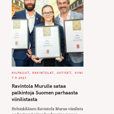
C
KILPAILUT
RAVINTOLAT
UUTISET
VIINI
A
7.9.2021
T
E
Ravintola Murulle sataa
G
O
palkintoja Suomen parhaasta
R
I
viinilistasta
E
S
Helsinkiläisen Ravintola Murun viinilista