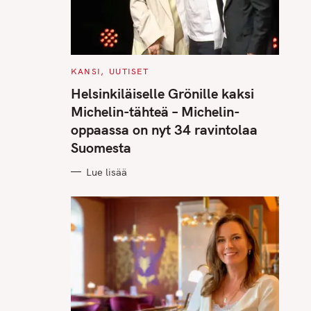
C
KANSI
UUTISET
A
T
Helsinkiläiselle Grönille kaksi
E
G
Michelin-tähteä – Michelin-
O
R
oppaassa on nyt 34 ravintolaa
I
E
Suomesta
S
Lue lisää