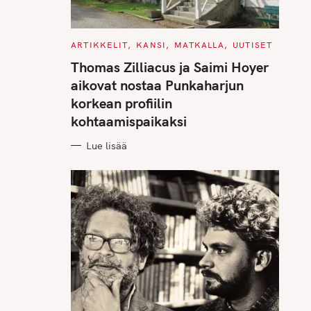
C
ARTIKKELIT
KANSI
MATKALLA
UUTISET
A
T
Thomas Zilliacus ja Saimi Hoyer
E
G
aikovat nostaa Punkaharjun
O
R
korkean profiilin
I
E
kohtaamispaikaksi
S
Lue lisää