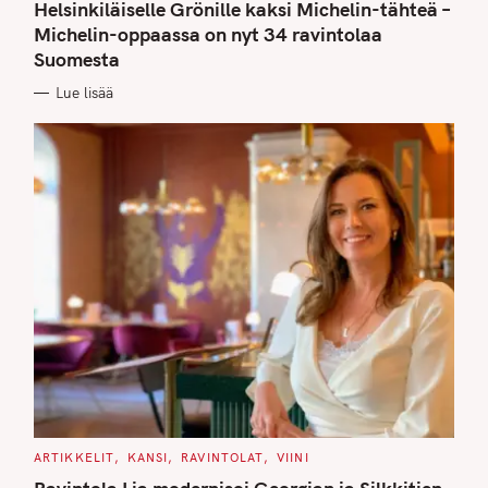
T
Helsinkiläiselle Grönille kaksi Michelin-tähteä –
E
G
Michelin-oppaassa on nyt 34 ravintolaa
O
Suomesta
R
I
E
Lue lisää
S
C
ARTIKKELIT
KANSI
RAVINTOLAT
VIINI
A
T