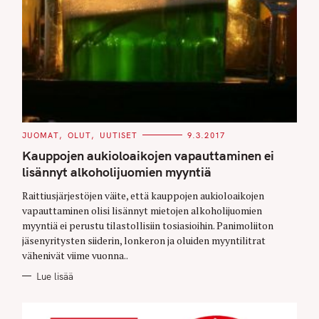
C
JUOMAT
OLUT
UUTISET
9.3.2017
A
T
Kauppojen aukioloaikojen vapauttaminen ei
E
G
lisännyt alkoholijuomien myyntiä
O
R
Raittiusjärjestöjen väite, että kauppojen aukioloaikojen
I
E
vapauttaminen olisi lisännyt mietojen alkoholijuomien
S
myyntiä ei perustu tilastollisiin tosiasioihin. Panimoliiton
jäsenyritysten siiderin, lonkeron ja oluiden myyntilitrat
vähenivät viime vuonna..
Lue lisää