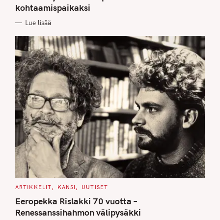
kohtaamispaikaksi
R
I
E
Lue lisää
S
C
ARTIKKELIT
KANSI
UUTISET
A
T
Eeropekka Rislakki 70 vuotta –
E
G
Renessanssihahmon välipysäkki
O