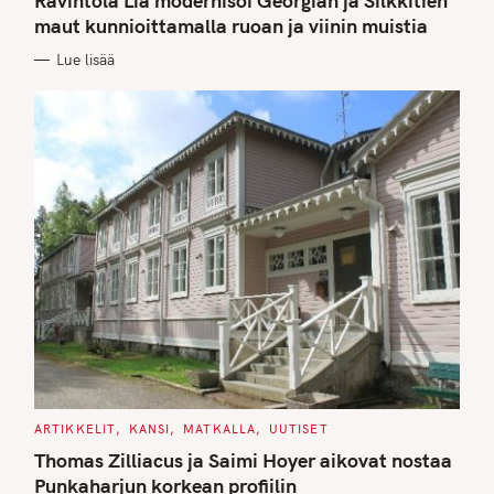
Ravintola Lia modernisoi Georgian ja Silkkitien
E
G
maut kunnioittamalla ruoan ja viinin muistia
O
R
Lue lisää
I
E
S
C
ARTIKKELIT
KANSI
MATKALLA
UUTISET
A
T
Thomas Zilliacus ja Saimi Hoyer aikovat nostaa
E
G
Punkaharjun korkean profiilin
O