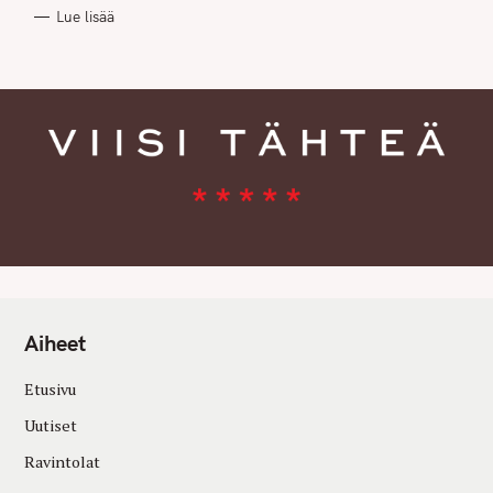
R
Lue lisää
I
E
S
Aiheet
Etusivu
Uutiset
Ravintolat