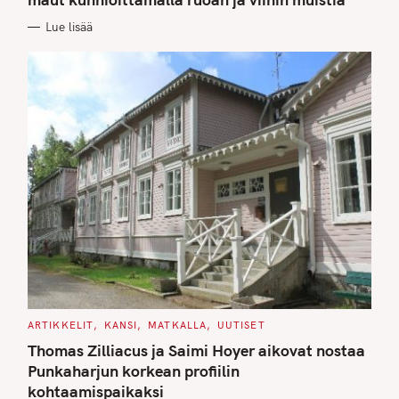
O
R
Lue lisää
I
E
S
C
ARTIKKELIT
KANSI
MATKALLA
UUTISET
A
T
Thomas Zilliacus ja Saimi Hoyer aikovat nostaa
E
G
Punkaharjun korkean profiilin
O
kohtaamispaikaksi
R
I