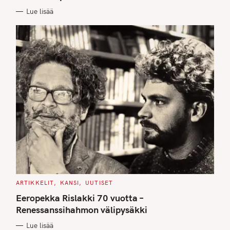
E
Lue lisää
S
C
ARTIKKELIT
KANSI
UUTISET
A
T
Eeropekka Rislakki 70 vuotta –
E
G
Renessanssihahmon välipysäkki
O
R
Lue lisää
I