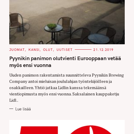
C
JUOMAT
KANSI
OLUT
UUTISET
21.12.2019
A
T
Pyynikin panimon olutvienti Eurooppaan vetää
E
G
myös ensi vuonna
O
R
Uuden panimon rakentamista suunnitteleva Pyynikin Brewing
I
E
Company antoi mieluisan joululahjan työntekijöilleen ja
S
osakkailleen. Yhtiö jatkaa Lidlin kanssa tekemäänsä
vientiopimusta myös ensi vuonna. Saksalainen kauppaketju
Lidl..
Lue lisää