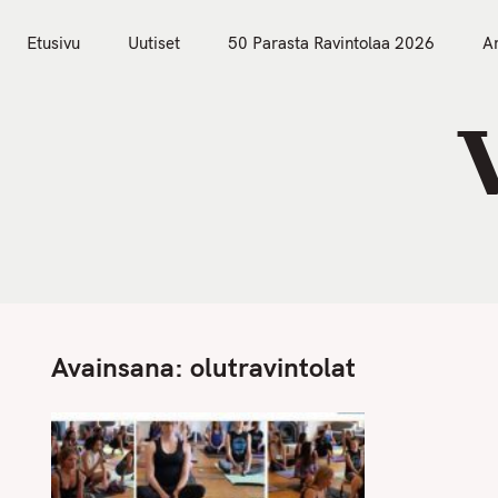
S
Etusivu
Uutiset
k
Etusivu
Uutiset
50 Parasta Ravintolaa 2026
Ar
i
p
t
o
c
o
n
t
e
n
Avainsana:
olutravintolat
t