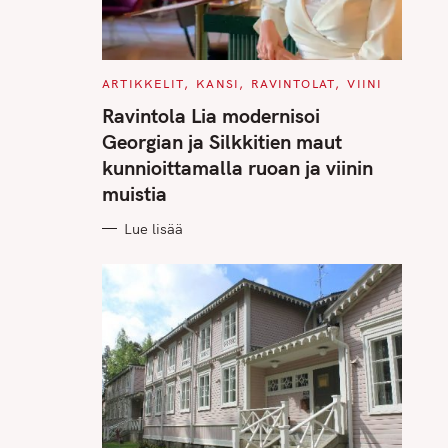
C
ARTIKKELIT
KANSI
RAVINTOLAT
VIINI
A
T
Ravintola Lia modernisoi
E
G
Georgian ja Silkkitien maut
O
R
kunnioittamalla ruoan ja viinin
I
E
muistia
S
Lue lisää