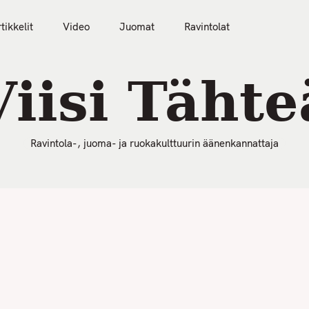
50 Parasta Ravintolaa 2026
Artikkelit
Video
tikkelit
Video
Juomat
Ravintolat
Viisi Tähte
Ravintola-, juoma- ja ruokakulttuurin äänenkannattaja