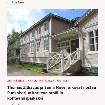
Lue lisää
I
E
S
C
ARTIKKELIT
KANSI
MATKALLA
UUTISET
A
T
Thomas Zilliacus ja Saimi Hoyer aikovat nostaa
E
G
Punkaharjun korkean profiilin
O
kohtaamispaikaksi
R
I
E