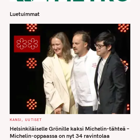
Luetuimmat
S
e
a
r
c
h
f
o
r
:
C
KANSI
UUTISET
A
T
Helsinkiläiselle Grönille kaksi Michelin-tähteä –
E
G
Michelin-oppaassa on nyt 34 ravintolaa
O