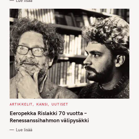
Lue lisää
S
C
ARTIKKELIT
KANSI
UUTISET
A
T
Eeropekka Rislakki 70 vuotta –
E
G
Renessanssihahmon välipysäkki
O
R
Lue lisää
I
E
S