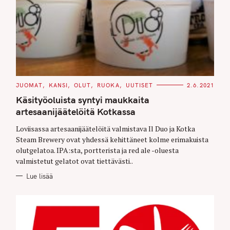
C
JUOMAT
KANSI
OLUT
RUOKA
UUTISET
2.6.2021
A
T
Käsityöoluista syntyi maukkaita
E
G
artesaanijäätelöitä Kotkassa
O
R
Loviisassa artesaanijäätelöitä valmistava Il Duo ja Kotka
I
E
Steam Brewery ovat yhdessä kehittäneet kolme erimakuista
S
olutgelatoa. IPA:sta, portterista ja red ale -oluesta
valmistetut gelatot ovat tiettävästi..
Lue lisää