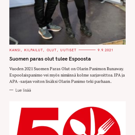
C
KANSI
KILPAILUT
OLUT
UUTISET
9.9.2021
A
T
Suomen paras olut tulee Espoosta
E
G
O
Vuoden 2021 Suomen Paras Olut on Olarin Panimon Runaway.
R
Espoolaispanimo vei myös nimiinsä kolme sarjavoittoa. IPA ja
I
E
APA -sarjan voiton lisäksi Olarin Panimo teki parhaan..
S
Lue lisää