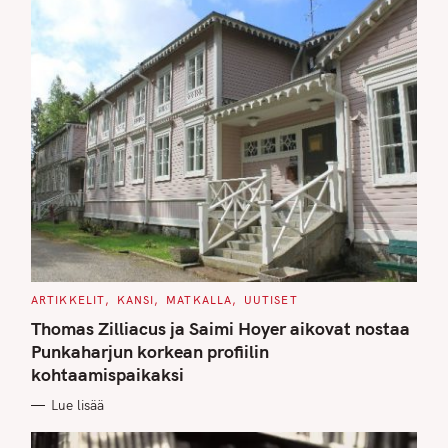
C
ARTIKKELIT
KANSI
MATKALLA
UUTISET
A
T
Thomas Zilliacus ja Saimi Hoyer aikovat nostaa
E
G
Punkaharjun korkean profiilin
O
kohtaamispaikaksi
R
I
E
Lue lisää
S