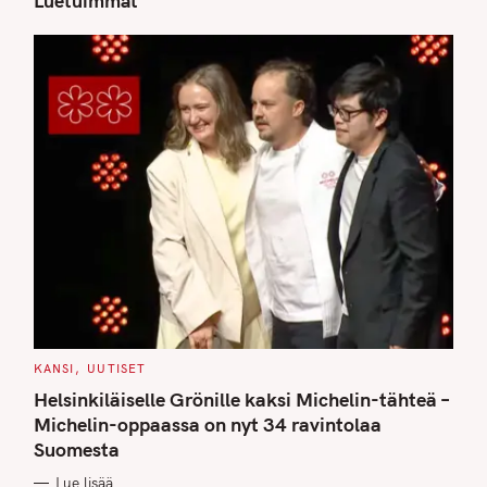
Luetuimmat
S
e
a
r
c
h
f
o
r
:
C
KANSI
UUTISET
A
T
Helsinkiläiselle Grönille kaksi Michelin-tähteä –
E
G
Michelin-oppaassa on nyt 34 ravintolaa
O
Suomesta
R
I
E
Lue lisää
S