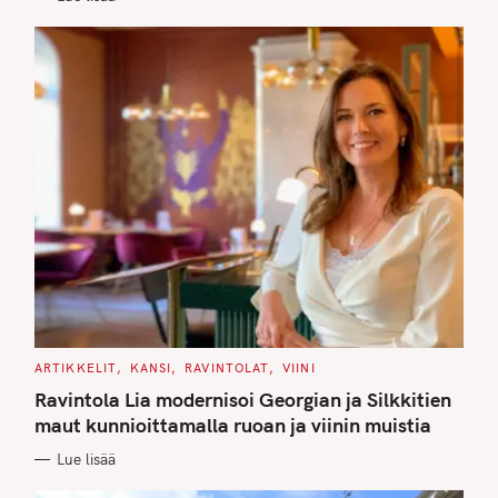
C
ARTIKKELIT
KANSI
RAVINTOLAT
VIINI
A
T
Ravintola Lia modernisoi Georgian ja Silkkitien
E
G
maut kunnioittamalla ruoan ja viinin muistia
O
R
Lue lisää
I
E
S