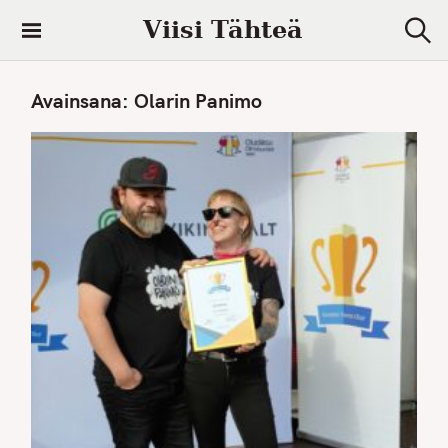
S
Viisi Tähteä
k
S
i
e
a
p
Avainsana:
Olarin Panimo
r
t
c
h
o
c
o
n
t
e
n
t