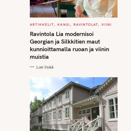
C
ARTIKKELIT
KANSI
RAVINTOLAT
VIINI
A
T
Ravintola Lia modernisoi
E
G
Georgian ja Silkkitien maut
O
R
kunnioittamalla ruoan ja viinin
I
E
muistia
S
Lue lisää