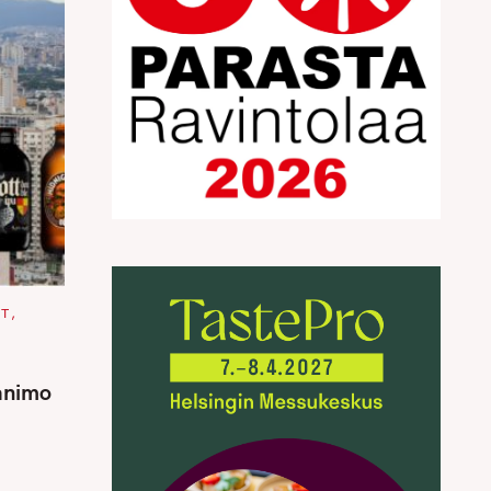
OT
animo