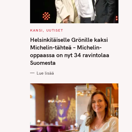
C
KANSI
UUTISET
A
T
Helsinkiläiselle Grönille kaksi
E
G
Michelin-tähteä – Michelin-
O
R
oppaassa on nyt 34 ravintolaa
I
E
Suomesta
S
Lue lisää