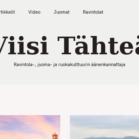
50 Parasta Ravintolaa 2026
Artikkelit
Video
tikkelit
Video
Juomat
Ravintolat
Viisi Tähte
Ravintola-, juoma- ja ruokakulttuurin äänenkannattaja