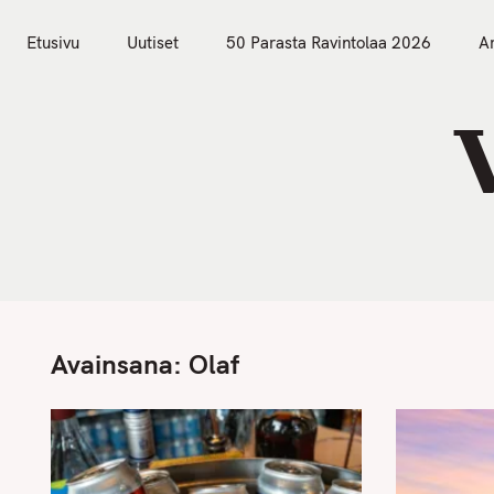
S
Etusivu
Uutiset
k
Etusivu
Uutiset
50 Parasta Ravintolaa 2026
Ar
i
p
t
o
c
o
n
t
e
n
Avainsana:
Olaf
t