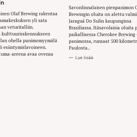
in
Savonlinnalaisen pienpanimon O
inen Olaf Brewing rakentaa
Brewingin oluita on alettu valmi
umakeskuksen yli sata
Jaraguá Do Sulin kaupungissa
an veturitalliin.
Brasiliassa. Itäsavolaisia oluita
n kulttuurirakennukseen
paikallisessa Cherokee Brewing 
tolan ohella panimomyymälä
panimossa, runsaat 500 kilometr
li esiintymislavoineen.
Paulosta..
htuma-areena avaa ovensa
Lue lisää