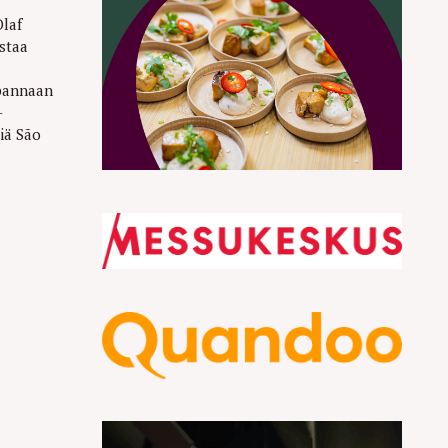
laf
staa
 pannaan
-
iä São