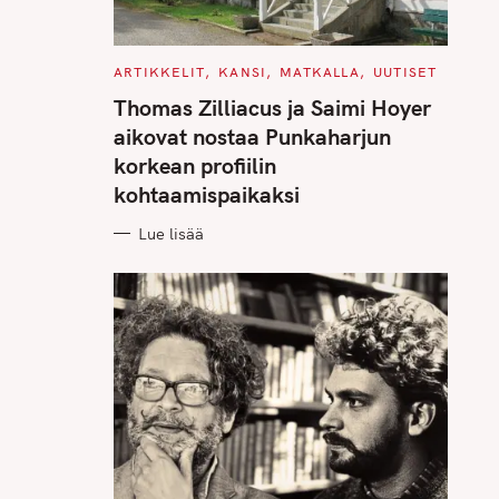
C
ARTIKKELIT
KANSI
MATKALLA
UUTISET
A
T
Thomas Zilliacus ja Saimi Hoyer
E
G
aikovat nostaa Punkaharjun
O
R
korkean profiilin
I
E
kohtaamispaikaksi
S
Lue lisää