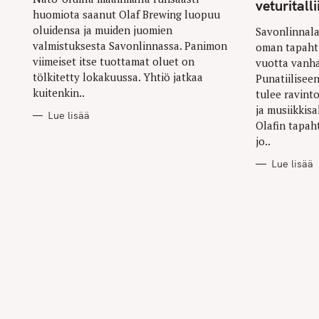
veturitalli
huomiota saanut Olaf Brewing luopuu
oluidensa ja muiden juomien
Savonlinnala
valmistuksesta Savonlinnassa. Panimon
oman tapaht
viimeiset itse tuottamat oluet on
vuotta vanha
tölkitetty lokakuussa. Yhtiö jatkaa
Punatiilisee
kuitenkin..
tulee ravin
ja musiikkisa
Lue lisää
Olafin tapa
jo..
Lue lisää