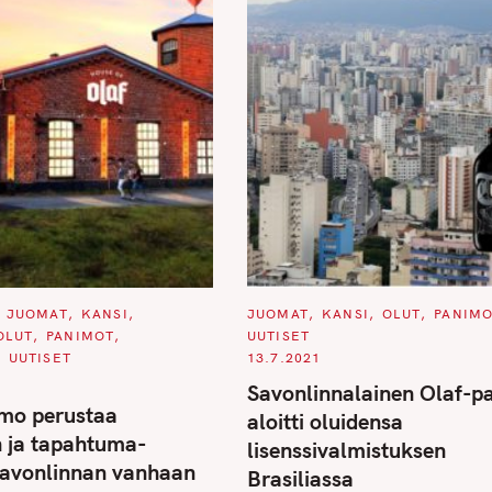
C
JUOMAT
KANSI
JUOMAT
KANSI
OLUT
PANIM
A
OLUT
PANIMOT
UUTISET
T
E
UUTISET
13.7.2021
G
O
Savonlinnalainen Olaf-p
R
mo perustaa
I
aloitti oluidensa
E
n ja tapahtuma-
S
lisenssivalmistuksen
Savonlinnan vanhaan
Brasiliassa