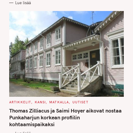
Lue lisää
I
E
S
C
ARTIKKELIT
KANSI
MATKALLA
UUTISET
A
T
Thomas Zilliacus ja Saimi Hoyer aikovat nostaa
E
G
Punkaharjun korkean profiilin
O
kohtaamispaikaksi
R
I
E