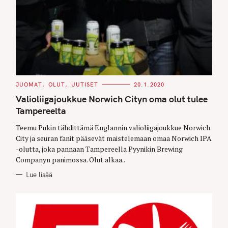
C
JUOMAT
OLUT
UUTISET
20.1.2020
A
T
Valioliigajoukkue Norwich Cityn oma olut tulee
E
G
Tampereelta
O
R
Teemu Pukin tähdittämä Englannin valioliigajoukkue Norwich
I
E
City ja seuran fanit pääsevät maistelemaan omaa Norwich IPA
S
-olutta, joka pannaan Tampereella Pyynikin Brewing
Companyn panimossa. Olut alkaa..
Lue lisää