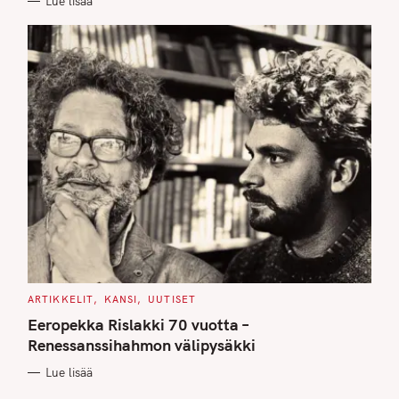
Lue lisää
S
C
ARTIKKELIT
KANSI
UUTISET
A
T
Eeropekka Rislakki 70 vuotta –
E
G
Renessanssihahmon välipysäkki
O
R
Lue lisää
I
E
S