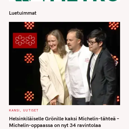
Luetuimmat
S
e
a
r
c
h
f
o
r
:
C
KANSI
UUTISET
A
T
Helsinkiläiselle Grönille kaksi Michelin-tähteä –
E
G
Michelin-oppaassa on nyt 34 ravintolaa
O