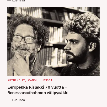
Lue lisää
S
C
ARTIKKELIT
KANSI
UUTISET
A
T
Eeropekka Rislakki 70 vuotta –
E
G
Renessanssihahmon välipysäkki
O
R
Lue lisää
I
E
S