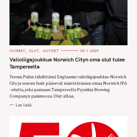
C
JUOMAT
OLUT
UUTISET
20.1.2020
A
T
Valioliigajoukkue Norwich Cityn oma olut tulee
E
G
Tampereelta
O
R
Teemu Pukin tähdittämä Englannin valioliigajoukkue Norwich
I
E
City ja seuran fanit pääsevät maistelemaan omaa Norwich IPA
S
-olutta, joka pannaan Tampereella Pyynikin Brewing
Companyn panimossa. Olut alkaa..
Lue lisää