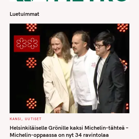
Luetuimmat
S
e
a
r
c
h
f
o
r
:
C
KANSI
UUTISET
A
T
Helsinkiläiselle Grönille kaksi Michelin-tähteä –
E
G
Michelin-oppaassa on nyt 34 ravintolaa
O