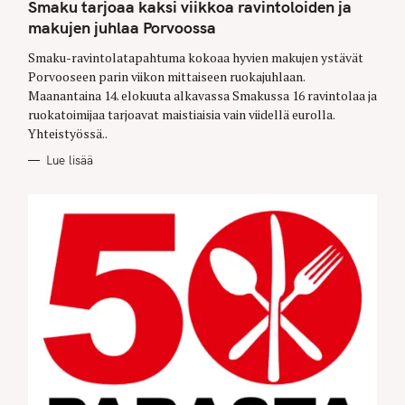
T
Smaku tarjoaa kaksi viikkoa ravintoloiden ja
E
G
makujen juhlaa Porvoossa
O
R
Smaku-ravintolatapahtuma kokoaa hyvien makujen ystävät
I
E
Porvooseen parin viikon mittaiseen ruokajuhlaan.
S
Maanantaina 14. elokuuta alkavassa Smakussa 16 ravintolaa ja
ruokatoimijaa tarjoavat maistiaisia vain viidellä eurolla.
Yhteistyössä..
Lue lisää