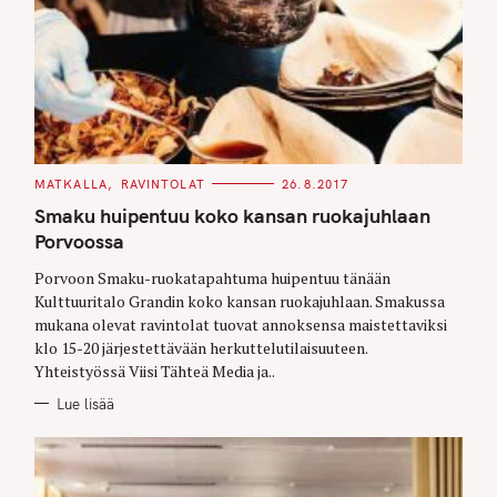
C
MATKALLA
RAVINTOLAT
26.8.2017
A
T
Smaku huipentuu koko kansan ruokajuhlaan
E
G
Porvoossa
O
R
Porvoon Smaku-ruokatapahtuma huipentuu tänään
I
E
Kulttuuritalo Grandin koko kansan ruokajuhlaan. Smakussa
S
mukana olevat ravintolat tuovat annoksensa maistettaviksi
klo 15-20 järjestettävään herkuttelutilaisuuteen.
Yhteistyössä Viisi Tähteä Media ja..
Lue lisää