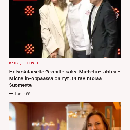
C
KANSI
UUTISET
A
T
Helsinkiläiselle Grönille kaksi Michelin-tähteä –
E
G
Michelin-oppaassa on nyt 34 ravintolaa
O
Suomesta
R
I
E
Lue lisää
S