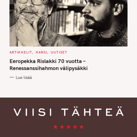
C
ARTIKKELIT
KANSI
UUTISET
A
T
Eeropekka Rislakki 70 vuotta –
E
G
Renessanssihahmon välipysäkki
O
R
Lue lisää
I
E
S