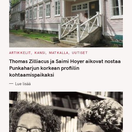
C
ARTIKKELIT
KANSI
MATKALLA
UUTISET
A
T
Thomas Zilliacus ja Saimi Hoyer aikovat nostaa
E
G
Punkaharjun korkean profiilin
O
kohtaamispaikaksi
R
I
E
Lue lisää
S