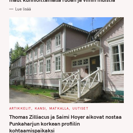
O
R
Lue lisää
I
E
S
C
ARTIKKELIT
KANSI
MATKALLA
UUTISET
A
T
Thomas Zilliacus ja Saimi Hoyer aikovat nostaa
E
G
Punkaharjun korkean profiilin
O
kohtaamispaikaksi
R
I