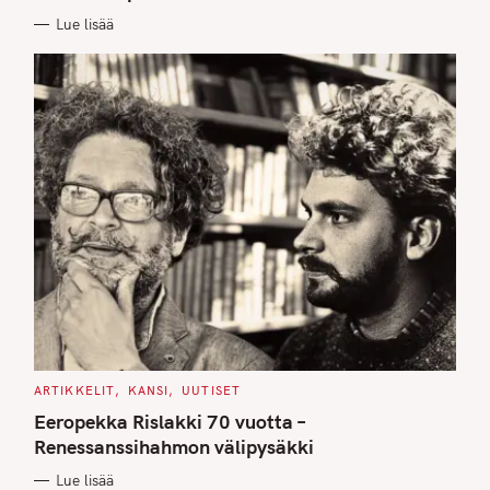
E
Lue lisää
S
C
ARTIKKELIT
KANSI
UUTISET
A
T
Eeropekka Rislakki 70 vuotta –
E
G
Renessanssihahmon välipysäkki
O
R
Lue lisää
I