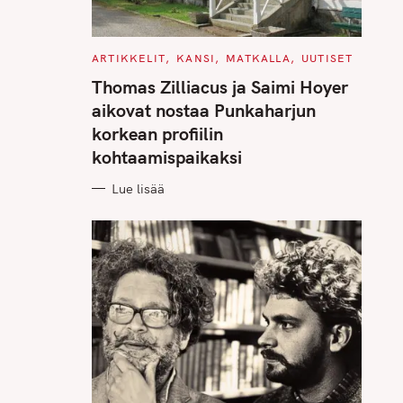
C
ARTIKKELIT
KANSI
MATKALLA
UUTISET
A
T
Thomas Zilliacus ja Saimi Hoyer
E
G
aikovat nostaa Punkaharjun
O
R
korkean profiilin
I
E
kohtaamispaikaksi
S
Lue lisää