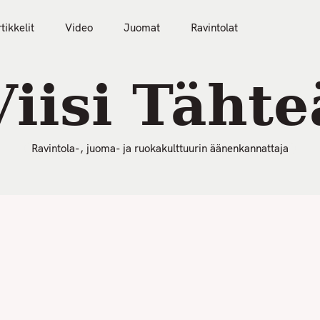
50 Parasta Ravintolaa 2026
Artikkelit
Video
tikkelit
Video
Juomat
Ravintolat
Viisi Tähte
Ravintola-, juoma- ja ruokakulttuurin äänenkannattaja