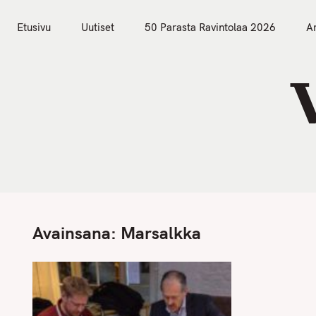
S
Etusivu
Uutiset
k
Etusivu
Uutiset
50 Parasta Ravintolaa 2026
Ar
i
p
t
o
c
o
n
t
e
n
Avainsana:
Marsalkka
t