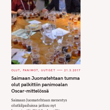
C
OLUT
PANIMOT
UUTISET
21.3.2017
A
T
Saimaan Juomatehtaan tumma
E
G
olut palkittiin panimoalan
O
R
Oscar-mittelössä
I
E
S
Saimaan Juomatehtaan menestys
olutkilpailuissa jatkuu nyt