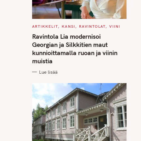
C
ARTIKKELIT
KANSI
RAVINTOLAT
VIINI
A
T
Ravintola Lia modernisoi
E
G
Georgian ja Silkkitien maut
O
R
kunnioittamalla ruoan ja viinin
I
E
muistia
S
Lue lisää