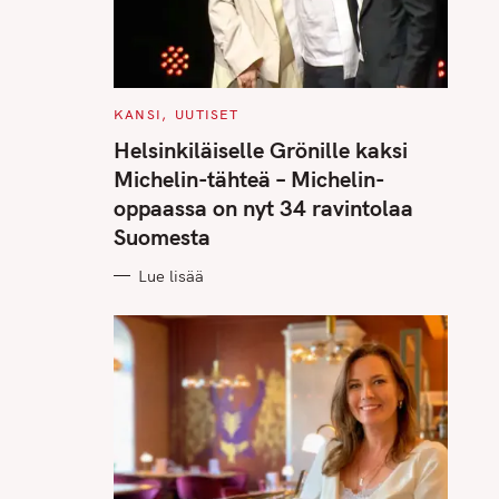
C
KANSI
UUTISET
A
T
Helsinkiläiselle Grönille kaksi
E
G
Michelin-tähteä – Michelin-
O
R
oppaassa on nyt 34 ravintolaa
I
E
Suomesta
S
Lue lisää