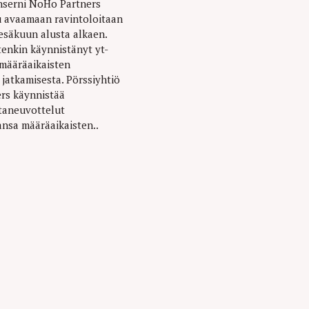
nserni NoHo Partners
u avaamaan ravintoloitaan
kesäkuun alusta alkaen.
tenkin käynnistänyt yt-
määräaikaisten
jatkamisesta. Pörssiyhtiö
rs käynnistää
taneuvottelut
nsa määräaikaisten..