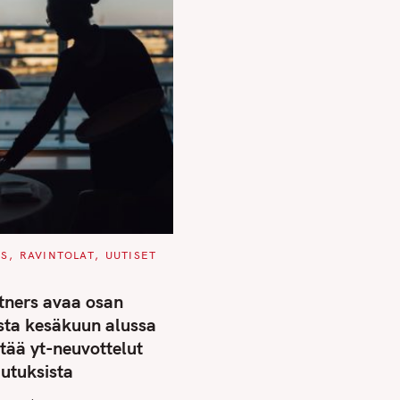
US
RAVINTOLAT
UUTISET
tners avaa osan
ista kesäkuun alussa
stää yt-neuvottelut
utuksista