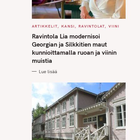
C
ARTIKKELIT
KANSI
RAVINTOLAT
VIINI
A
T
Ravintola Lia modernisoi
E
G
Georgian ja Silkkitien maut
O
R
kunnioittamalla ruoan ja viinin
I
E
muistia
S
Lue lisää