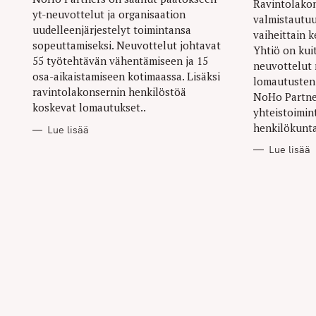
Ravintolako
yt-neuvottelut ja organisaation
valmistautu
uudelleenjärjestelyt toimintansa
vaiheittain 
sopeuttamiseksi. Neuvottelut johtavat
Yhtiö on kui
55 työtehtävän vähentämiseen ja 15
neuvottelut 
osa-aikaistamiseen kotimaassa. Lisäksi
lomautusten 
ravintolakonsernin henkilöstöä
NoHo Partne
koskevat lomautukset..
yhteistoimin
henkilökunta
Lue lisää
Lue lisää