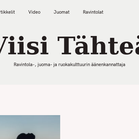
50 Parasta Ravintolaa 2026
Artikkelit
Video
tikkelit
Video
Juomat
Ravintolat
Viisi Tähte
Ravintola-, juoma- ja ruokakulttuurin äänenkannattaja