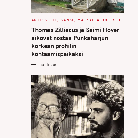
C
ARTIKKELIT
KANSI
MATKALLA
UUTISET
A
T
Thomas Zilliacus ja Saimi Hoyer
E
G
aikovat nostaa Punkaharjun
O
R
korkean profiilin
I
E
kohtaamispaikaksi
S
Lue lisää