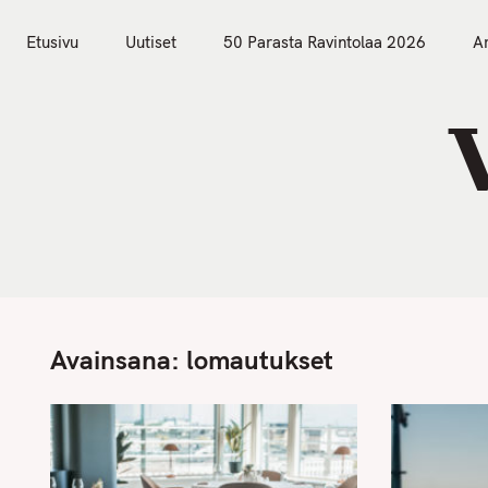
S
Etusivu
Uutiset
k
Etusivu
Uutiset
50 Parasta Ravintolaa 2026
Ar
i
p
t
o
c
o
n
t
e
n
Avainsana:
lomautukset
t