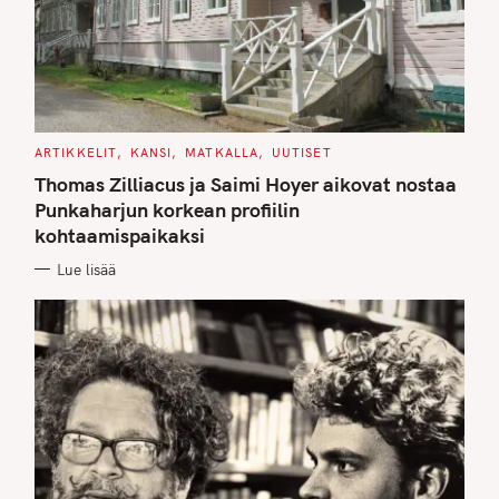
C
ARTIKKELIT
KANSI
MATKALLA
UUTISET
A
T
Thomas Zilliacus ja Saimi Hoyer aikovat nostaa
E
G
Punkaharjun korkean profiilin
O
kohtaamispaikaksi
R
I
E
Lue lisää
S