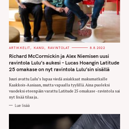
C
ARTIKKELIT
KANSI
RAVINTOLAT
8.8.2022
A
T
Richard McCormickin ja Alex Niemisen uusi
E
G
ravintola Lulu’s aukesi – Lucas Hoangin Latitude
O
25 omakase on nyt ravintola Lulu’sin sisällä
R
I
E
Juuri avattu Lulu’s lupaa viedä asiakkaat makumatkalle
S
Kaakkois-Aasiaan, mutta vapaalla tyylillä. Aina puoleksi
vuodeksi eteenpäin varattu Latitude 25 omakase -ravintola sai
nyt lisää tilaa ja..
Lue lisää