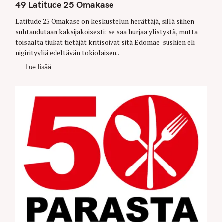
T
49 Latitude 25 Omakase
E
G
O
Latitude 25 Omakase on keskustelun herättäjä, sillä siihen
R
suhtaudutaan kaksijakoisesti: se saa hurjaa ylistystä, mutta
I
E
toisaalta tiukat tietäjät kritisoivat sitä Edomae-sushien eli
S
nigirityyliä edeltävän tokiolaisen..
Lue lisää