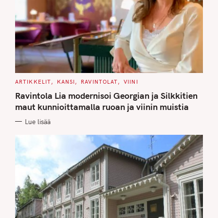
C
ARTIKKELIT
KANSI
RAVINTOLAT
VIINI
A
T
Ravintola Lia modernisoi Georgian ja Silkkitien
E
G
maut kunnioittamalla ruoan ja viinin muistia
O
R
Lue lisää
I
E
S