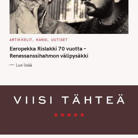
C
ARTIKKELIT
KANSI
UUTISET
A
T
Eeropekka Rislakki 70 vuotta –
E
G
Renessanssihahmon välipysäkki
O
R
Lue lisää
I
E
S