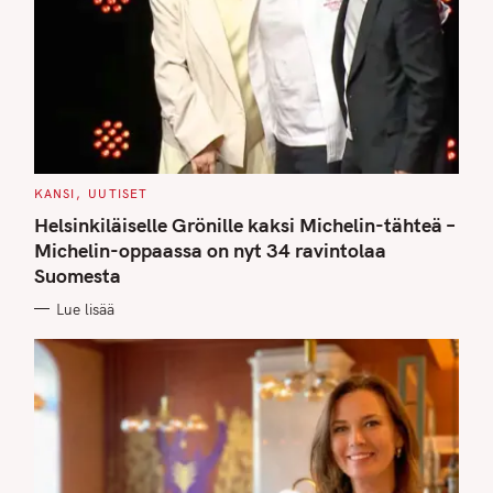
C
KANSI
UUTISET
A
T
Helsinkiläiselle Grönille kaksi Michelin-tähteä –
E
G
Michelin-oppaassa on nyt 34 ravintolaa
O
Suomesta
R
I
E
Lue lisää
S