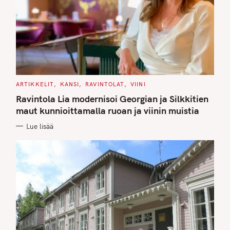
C
ARTIKKELIT
KANSI
RAVINTOLAT
VIINI
A
T
Ravintola Lia modernisoi Georgian ja Silkkitien
E
G
maut kunnioittamalla ruoan ja viinin muistia
O
R
Lue lisää
I
E
S