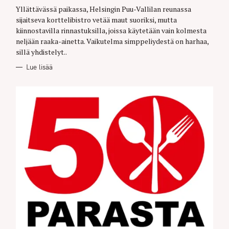
G
O
Yllättävässä paikassa, Helsingin Puu-Vallilan reunassa
R
sijaitseva korttelibistro vetää maut suoriksi, mutta
I
E
kiinnostavilla rinnastuksilla, joissa käytetään vain kolmesta
S
neljään raaka-ainetta. Vaikutelma simppeliydestä on harhaa,
sillä yhdistelyt..
Lue lisää