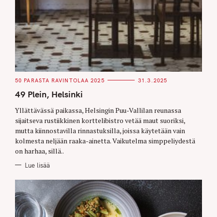
C
50 PARASTA RAVINTOLAA 2025
31.3.2025
A
T
49 Plein, Helsinki
E
G
O
Yllättävässä paikassa, Helsingin Puu-Vallilan reunassa
R
sijaitseva rustiikkinen korttelibistro vetää maut suoriksi,
I
E
mutta kiinnostavilla rinnastuksilla, joissa käytetään vain
S
kolmesta neljään raaka-ainetta. Vaikutelma simppeliydestä
on harhaa, sillä..
Lue lisää