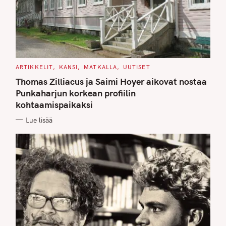
C
ARTIKKELIT
KANSI
MATKALLA
UUTISET
A
T
Thomas Zilliacus ja Saimi Hoyer aikovat nostaa
E
G
Punkaharjun korkean profiilin
O
kohtaamispaikaksi
R
I
E
Lue lisää
S