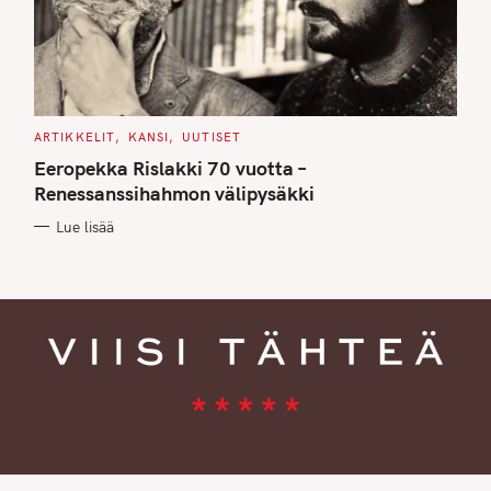
C
ARTIKKELIT
KANSI
UUTISET
A
T
Eeropekka Rislakki 70 vuotta –
E
G
Renessanssihahmon välipysäkki
O
R
Lue lisää
I
E
S