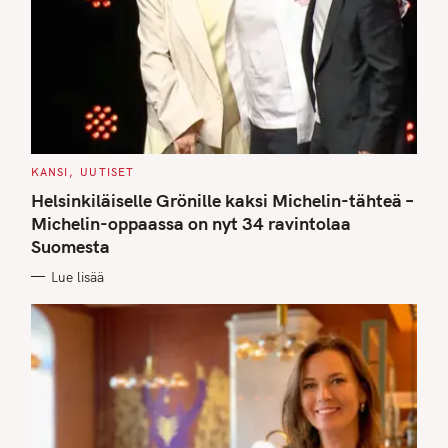
C
KANSI
UUTISET
A
T
Helsinkiläiselle Grönille kaksi Michelin-tähteä –
E
G
Michelin-oppaassa on nyt 34 ravintolaa
O
Suomesta
R
I
E
Lue lisää
S