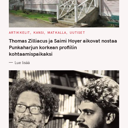
C
ARTIKKELIT
KANSI
MATKALLA
UUTISET
A
T
Thomas Zilliacus ja Saimi Hoyer aikovat nostaa
E
G
Punkaharjun korkean profiilin
O
kohtaamispaikaksi
R
I
E
Lue lisää
S