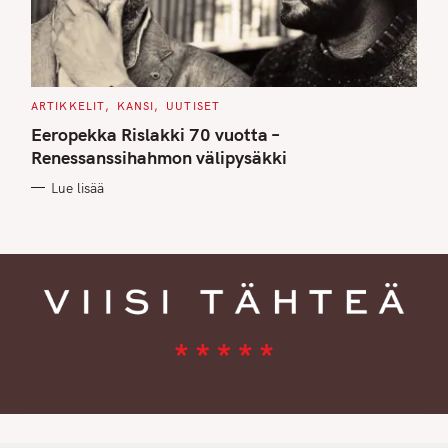
C
ARTIKKELIT
KANSI
UUTISET
A
T
Eeropekka Rislakki 70 vuotta –
E
G
Renessanssihahmon välipysäkki
O
R
Lue lisää
I
E
S