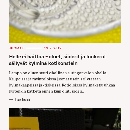
C
JUOMAT
19.7.2019
A
T
Helle ei haittaa – oluet, siiderit ja lonkerot
E
G
säilyvät kylminä kotikonstein
O
R
Lämpö on oluen suuri vihollinen auringonvalon ohella.
I
E
Kaupoissa ja ravintoloissa juomat usein säilytetään
S
kylmäkaapeissa ja -tiskeissä. Kotioloissa kylmäketju uhkaa
kuitenkin katketa ennen kuin olut, siideri..
Lue lisää