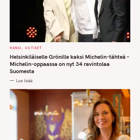
C
KANSI
UUTISET
A
T
Helsinkiläiselle Grönille kaksi Michelin-tähteä –
E
G
Michelin-oppaassa on nyt 34 ravintolaa
O
Suomesta
R
I
E
Lue lisää
S