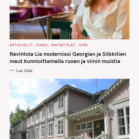
C
ARTIKKELIT
KANSI
RAVINTOLAT
VIINI
A
T
Ravintola Lia modernisoi Georgian ja Silkkitien
E
G
maut kunnioittamalla ruoan ja viinin muistia
O
R
Lue lisää
I
E
S