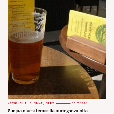
C
ARTIKKELIT
JUOMAT
OLUT
20.7.2016
A
T
Suojaa oluesi terassilla auringonvalolta
E