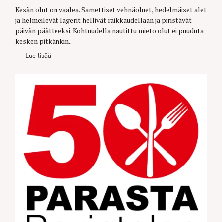
G
O
Kesän olut on vaalea. Samettiset vehnäoluet, hedelmäiset alet
R
ja helmeilevät lagerit hellivät raikkaudellaan ja piristävät
I
E
päivän päätteeksi. Kohtuudella nautittu mieto olut ei puuduta
S
kesken pitkänkin..
Lue lisää