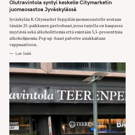
T
Olutravintola syntyi keskelle Citymarketin
E
G
juomaosastoa Jyväskylässä
O
R
Jyväskylän K-Citymarket Seppälän juomaosastolle avataan
I
E
tänään 25-paikkanen gastrobaari, jossa tarjolla on kaupassa
S
myytäviä sekä alkoholittomia että enintään 5,5-prosenttisia
alkoholijuomia. Pop up -baari palvelee asiakkaitaan
vappuaattoon..
Lue lisää