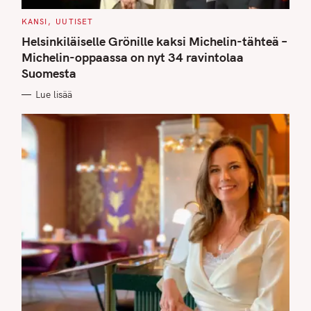
C
KANSI
UUTISET
A
T
Helsinkiläiselle Grönille kaksi Michelin-tähteä –
E
G
Michelin-oppaassa on nyt 34 ravintolaa
O
Suomesta
R
I
E
Lue lisää
S