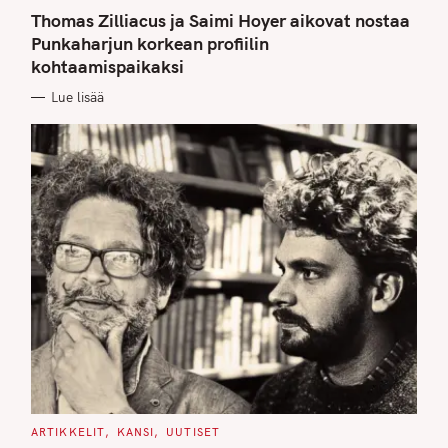
A
T
Thomas Zilliacus ja Saimi Hoyer aikovat nostaa
E
G
Punkaharjun korkean profiilin
O
kohtaamispaikaksi
R
I
E
Lue lisää
S
C
ARTIKKELIT
KANSI
UUTISET
A