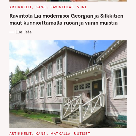
C
ARTIKKELIT
KANSI
RAVINTOLAT
VIINI
A
T
Ravintola Lia modernisoi Georgian ja Silkkitien
E
G
maut kunnioittamalla ruoan ja viinin muistia
O
R
Lue lisää
I
E
S
C
ARTIKKELIT
KANSI
MATKALLA
UUTISET