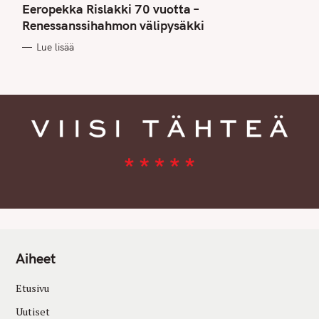
T
Eeropekka Rislakki 70 vuotta –
E
G
Renessanssihahmon välipysäkki
O
R
Lue lisää
I
E
S
Aiheet
Etusivu
Uutiset