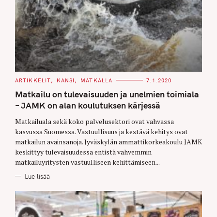
C
ARTIKKELIT
KANSI
MATKALLA
7.1.2020
A
T
Matkailu on tulevaisuuden ja unelmien toimiala
E
G
– JAMK on alan koulutuksen kärjessä
O
R
Matkailuala sekä koko palvelusektori ovat vahvassa
I
E
kasvussa Suomessa. Vastuullisuus ja kestävä kehitys ovat
S
matkailun avainsanoja. Jyväskylän ammattikorkeakoulu JAMK
keskittyy tulevaisuudessa entistä vahvemmin
matkailuyritysten vastuulliseen kehittämiseen...
Lue lisää