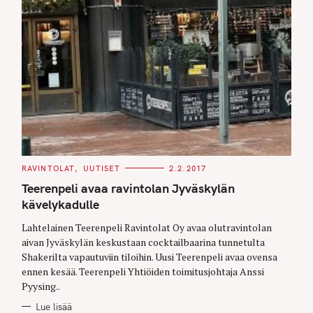
C
RAVINTOLAT
UUTISET
2.2.2017
A
T
Teerenpeli avaa ravintolan Jyväskylän
E
G
kävelykadulle
O
R
Lahtelainen Teerenpeli Ravintolat Oy avaa olutravintolan
I
E
aivan Jyväskylän keskustaan cocktailbaarina tunnetulta
S
Shakerilta vapautuviin tiloihin. Uusi Teerenpeli avaa ovensa
ennen kesää. Teerenpeli Yhtiöiden toimitusjohtaja Anssi
Pyysing..
Lue lisää