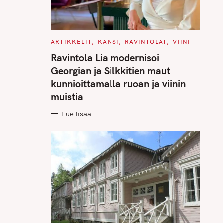
C
ARTIKKELIT
KANSI
RAVINTOLAT
VIINI
A
T
Ravintola Lia modernisoi
E
G
Georgian ja Silkkitien maut
O
R
kunnioittamalla ruoan ja viinin
I
E
muistia
S
Lue lisää