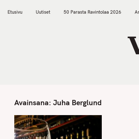
S
Etusivu
Uutiset
k
Etusivu
Uutiset
50 Parasta Ravintolaa 2026
Ar
i
p
t
o
c
o
n
t
e
n
Avainsana:
Juha Berglund
t