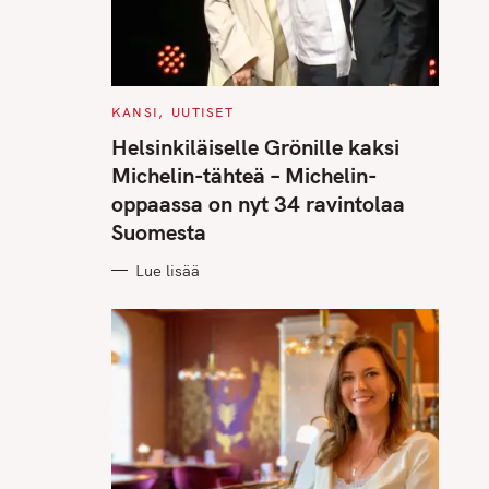
C
KANSI
UUTISET
A
T
Helsinkiläiselle Grönille kaksi
E
G
Michelin-tähteä – Michelin-
O
R
oppaassa on nyt 34 ravintolaa
I
E
Suomesta
S
Lue lisää