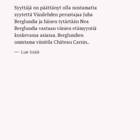
Syyttäjä on päättänyt olla nostamatta
syytettä Viinilehden perustajaa Juha
Berglundia ja hänen tytärtään Nea
Berglundia vastaan viinien etämyyntiä
koskevassa asiassa. Berglundien
omistama viinitila Château Carsin..
Lue lisää