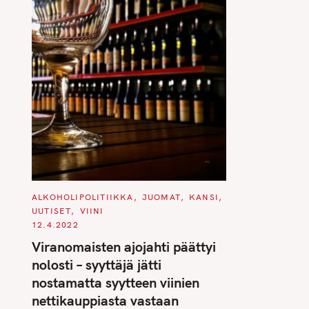
C
ALKOHOLIPOLITIIKKA
JUOMAT
KANSI
A
UUTISET
VIINI
T
E
12.4.2022
G
O
Viranomaisten ajojahti päättyi
R
I
nolosti – syyttäjä jätti
E
S
nostamatta syytteen viinien
nettikauppiasta vastaan