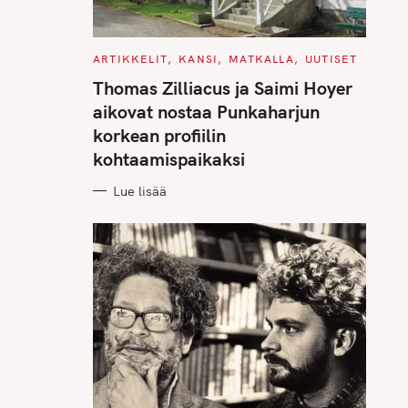
C
ARTIKKELIT
KANSI
MATKALLA
UUTISET
A
T
Thomas Zilliacus ja Saimi Hoyer
E
G
aikovat nostaa Punkaharjun
O
R
korkean profiilin
I
E
kohtaamispaikaksi
S
Lue lisää