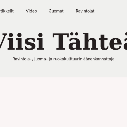
50 Parasta Ravintolaa 2026
Artikkelit
Video
tikkelit
Video
Juomat
Ravintolat
Viisi Tähte
Ravintola-, juoma- ja ruokakulttuurin äänenkannattaja