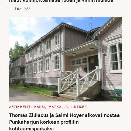
O
R
Lue lisää
I
E
S
C
ARTIKKELIT
KANSI
MATKALLA
UUTISET
A
T
Thomas Zilliacus ja Saimi Hoyer aikovat nostaa
E
G
Punkaharjun korkean profiilin
O
kohtaamispaikaksi
R
I