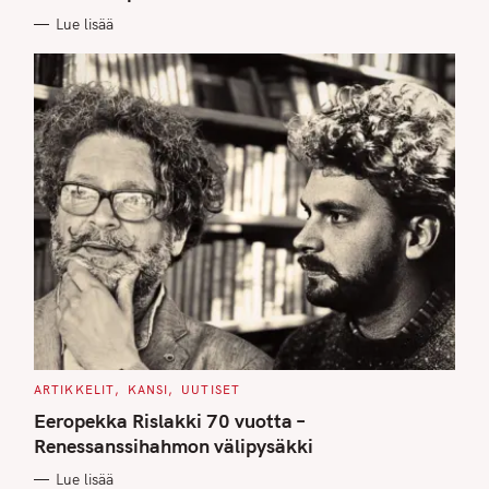
E
Lue lisää
S
C
ARTIKKELIT
KANSI
UUTISET
A
T
Eeropekka Rislakki 70 vuotta –
E
G
Renessanssihahmon välipysäkki
O
R
Lue lisää
I