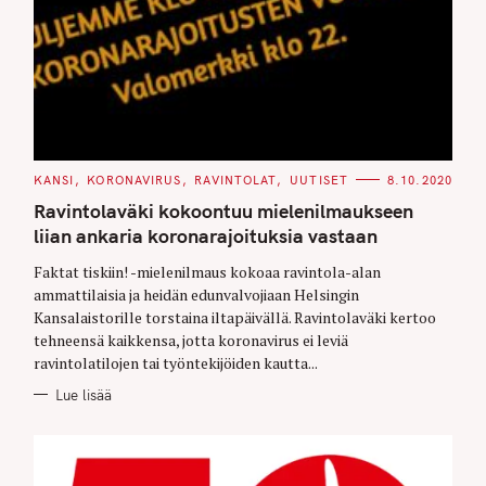
C
KANSI
KORONAVIRUS
RAVINTOLAT
UUTISET
8.10.2020
A
T
Ravintolaväki kokoontuu mielenilmaukseen
E
G
liian ankaria koronarajoituksia vastaan
O
R
Faktat tiskiin! -mielenilmaus kokoaa ravintola-alan
I
E
ammattilaisia ja heidän edunvalvojiaan Helsingin
S
Kansalaistorille torstaina iltapäivällä. Ravintolaväki kertoo
tehneensä kaikkensa, jotta koronavirus ei leviä
ravintolatilojen tai työntekijöiden kautta...
Lue lisää