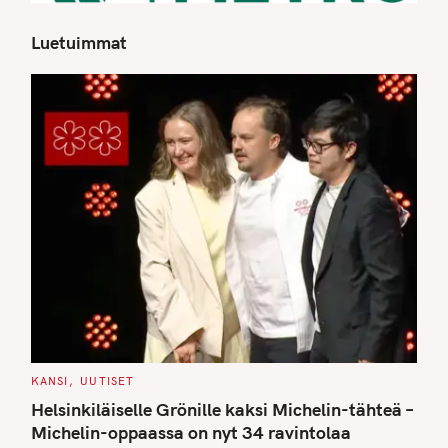
Luetuimmat
S
e
a
r
c
h
f
o
r
:
C
KANSI
UUTISET
A
T
Helsinkiläiselle Grönille kaksi Michelin-tähteä –
E
G
Michelin-oppaassa on nyt 34 ravintolaa
O