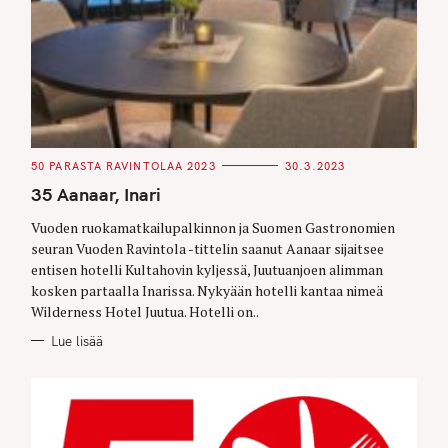
C
50 PARASTA RAVINTOLAA 2023
30.3.2023
A
T
35 Aanaar, Inari
E
G
O
Vuoden ruokamatkailupalkinnon ja Suomen Gastronomien
R
seuran Vuoden Ravintola -tittelin saanut Aanaar sijaitsee
I
E
entisen hotelli Kultahovin kyljessä, Juutuanjoen alimman
S
kosken partaalla Inarissa. Nykyään hotelli kantaa nimeä
Wilderness Hotel Juutua. Hotelli on..
Lue lisää