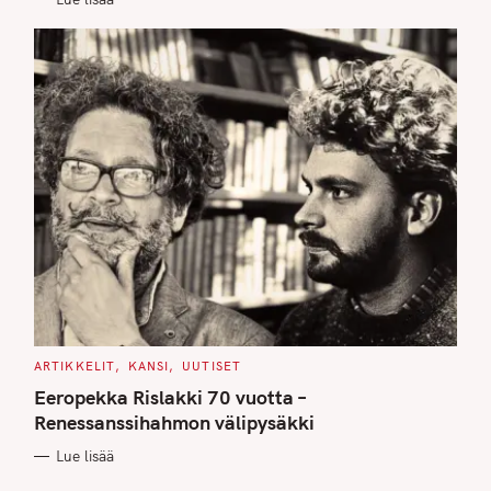
S
C
ARTIKKELIT
KANSI
UUTISET
A
T
Eeropekka Rislakki 70 vuotta –
E
G
Renessanssihahmon välipysäkki
O
R
Lue lisää
I
E
S