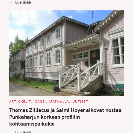
Lue lisää
I
E
S
C
ARTIKKELIT
KANSI
MATKALLA
UUTISET
A
T
Thomas Zilliacus ja Saimi Hoyer aikovat nostaa
E
G
Punkaharjun korkean profiilin
O
kohtaamispaikaksi
R
I
E
Lue lisää