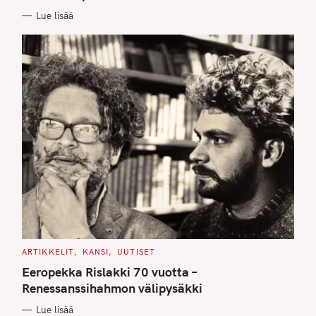
E
Lue lisää
S
C
ARTIKKELIT
KANSI
UUTISET
A
T
Eeropekka Rislakki 70 vuotta –
E
G
Renessanssihahmon välipysäkki
O
R
Lue lisää
I