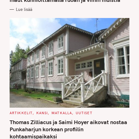
O
R
Lue lisää
I
E
S
C
ARTIKKELIT
KANSI
MATKALLA
UUTISET
A
T
Thomas Zilliacus ja Saimi Hoyer aikovat nostaa
E
G
Punkaharjun korkean profiilin
O
kohtaamispaikaksi
R
I