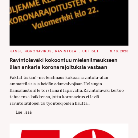
C
KANSI
KORONAVIRUS
RAVINTOLAT
UUTISET
8.10.2020
A
T
Ravintolaväki kokoontuu mielenilmaukseen
E
G
liian ankaria koronarajoituksia vastaan
O
R
Faktat tiskiin! -mielenilmaus kokoaa ravintola-alan
I
E
ammattilaisia ja heidän edunvalvojiaan Helsingin
S
Kansalaistorille torstaina iltapäivällä. Ravintolaväki kertoo
tehneensä kaikkensa, jotta koronavirus ei leviä
ravintolatilojen tai työntekijöiden kautta...
Lue lisää