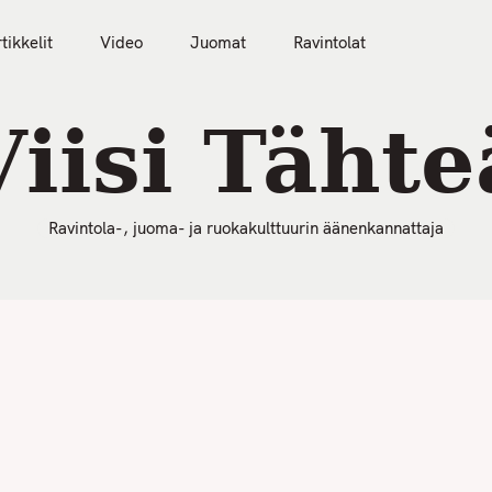
50 Parasta Ravintolaa 2026
Artikkelit
Video
tikkelit
Video
Juomat
Ravintolat
Viisi Tähte
Ravintola-, juoma- ja ruokakulttuurin äänenkannattaja