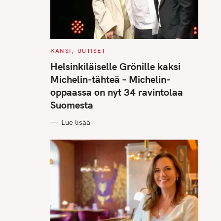
C
KANSI
UUTISET
A
T
Helsinkiläiselle Grönille kaksi
E
G
Michelin-tähteä – Michelin-
O
R
oppaassa on nyt 34 ravintolaa
I
E
Suomesta
S
Lue lisää