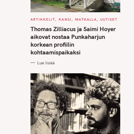
C
ARTIKKELIT
KANSI
MATKALLA
UUTISET
A
T
Thomas Zilliacus ja Saimi Hoyer
E
G
aikovat nostaa Punkaharjun
O
R
korkean profiilin
I
E
kohtaamispaikaksi
S
Lue lisää