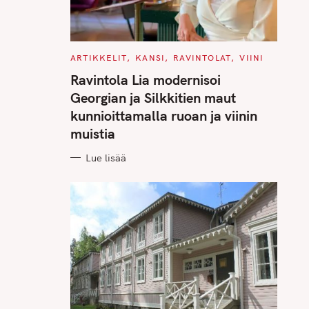
C
ARTIKKELIT
KANSI
RAVINTOLAT
VIINI
A
T
Ravintola Lia modernisoi
E
G
Georgian ja Silkkitien maut
O
R
kunnioittamalla ruoan ja viinin
I
E
muistia
S
Lue lisää