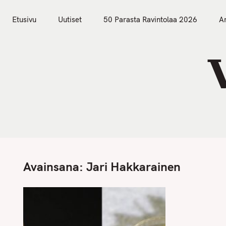
S
Etusivu
Uutiset
k
Etusivu
Uutiset
50 Parasta Ravintolaa 2026
Ar
i
p
t
o
c
o
n
t
e
n
Avainsana:
Jari Hakkarainen
t