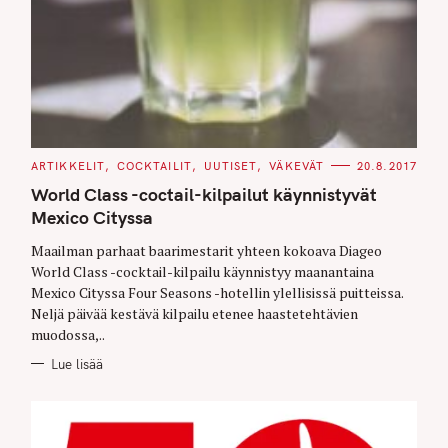
C
ARTIKKELIT
COCKTAILIT
UUTISET
VÄKEVÄT
20.8.2017
A
T
World Class -coctail-kilpailut käynnistyvät
E
G
Mexico Cityssa
O
R
Maailman parhaat baarimestarit yhteen kokoava Diageo
I
E
World Class -cocktail-kilpailu käynnistyy maanantaina
S
Mexico Cityssa Four Seasons -hotellin ylellisissä puitteissa.
Neljä päivää kestävä kilpailu etenee haastetehtävien
muodossa,..
Lue lisää