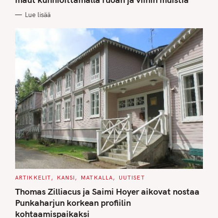
O
R
Lue lisää
I
E
S
C
ARTIKKELIT
KANSI
MATKALLA
UUTISET
A
T
Thomas Zilliacus ja Saimi Hoyer aikovat nostaa
E
G
Punkaharjun korkean profiilin
O
kohtaamispaikaksi
R
I