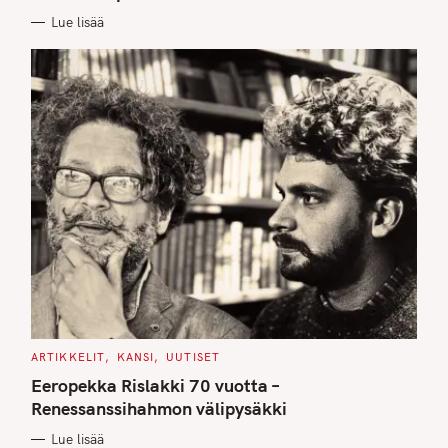
E
Lue lisää
S
C
ARTIKKELIT
KANSI
UUTISET
A
T
Eeropekka Rislakki 70 vuotta –
E
G
Renessanssihahmon välipysäkki
O
R
Lue lisää
I