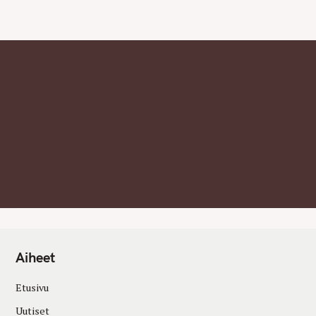
E
S
Aiheet
Etusivu
Uutiset