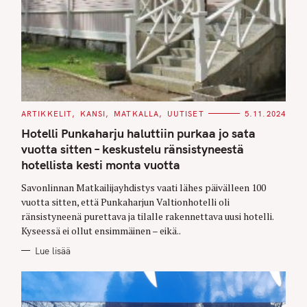
C
ARTIKKELIT
KANSI
MATKALLA
UUTISET
5.11.2024
A
T
Hotelli Punkaharju haluttiin purkaa jo sata
E
G
vuotta sitten – keskustelu ränsistyneestä
O
hotellista kesti monta vuotta
R
I
E
Savonlinnan Matkailijayhdistys vaati lähes päivälleen 100
S
vuotta sitten, että Punkaharjun Valtionhotelli oli
ränsistyneenä purettava ja tilalle rakennettava uusi hotelli.
Kyseessä ei ollut ensimmäinen – eikä..
Lue lisää