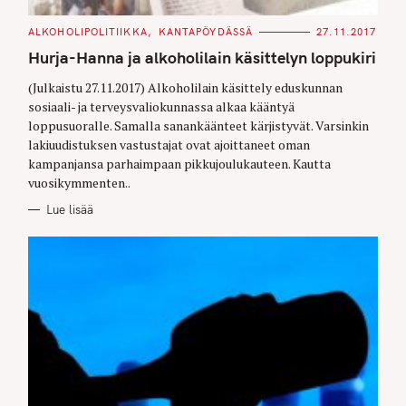
C
ALKOHOLIPOLITIIKKA
KANTAPÖYDÄSSÄ
27.11.2017
A
T
Hurja-Hanna ja alkoholilain käsittelyn loppukiri
E
G
O
(Julkaistu 27.11.2017) Alkoholilain käsittely eduskunnan
R
sosiaali- ja terveysvaliokunnassa alkaa kääntyä
I
E
loppusuoralle. Samalla sanankäänteet kärjistyvät. Varsinkin
S
lakiuudistuksen vastustajat ovat ajoittaneet oman
kampanjansa parhaimpaan pikkujoulukauteen. Kautta
vuosikymmenten..
Lue lisää