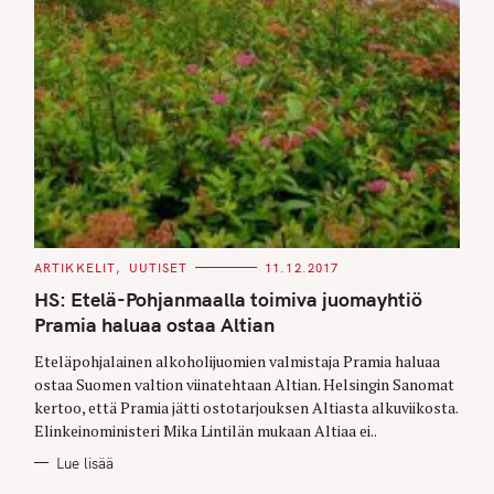
C
ARTIKKELIT
UUTISET
11.12.2017
A
T
HS: Etelä-Pohjanmaalla toimiva juomayhtiö
E
G
Pramia haluaa ostaa Altian
O
R
Eteläpohjalainen alkoholijuomien valmistaja Pramia haluaa
I
E
ostaa Suomen valtion viinatehtaan Altian. Helsingin Sanomat
S
kertoo, että Pramia jätti ostotarjouksen Altiasta alkuviikosta.
Elinkeinoministeri Mika Lintilän mukaan Altiaa ei..
Lue lisää