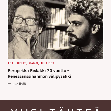
C
ARTIKKELIT
KANSI
UUTISET
A
T
Eeropekka Rislakki 70 vuotta –
E
G
Renessanssihahmon välipysäkki
O
R
Lue lisää
I
E
S