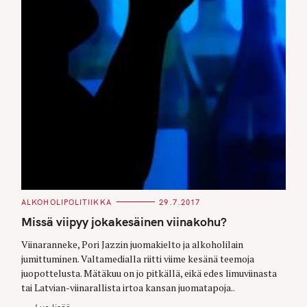
C
ALKOHOLIPOLITIIKKA
29.7.2017
A
T
Missä viipyy jokakesäinen viinakohu?
E
G
O
Viinaranneke, Pori Jazzin juomakielto ja alkoholilain
R
jumittuminen. Valtamedialla riitti viime kesänä teemoja
I
E
juopottelusta. Mätäkuu on jo pitkällä, eikä edes limuviinasta
S
tai Latvian-viinarallista irtoa kansan juomatapoja..