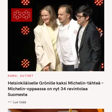
C
KANSI
UUTISET
A
T
Helsinkiläiselle Grönille kaksi Michelin-tähteä –
E
G
Michelin-oppaassa on nyt 34 ravintolaa
O
Suomesta
R
I
E
Lue lisää
S