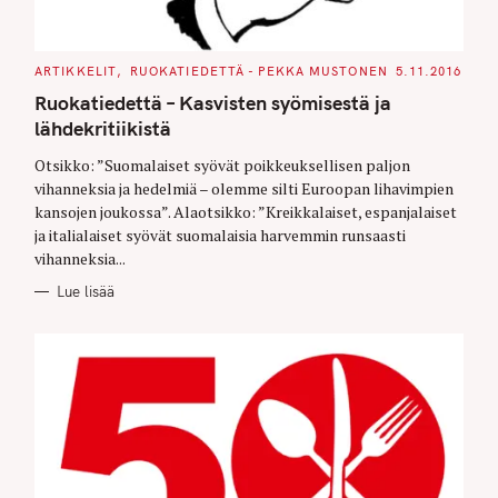
C
ARTIKKELIT
RUOKATIEDETTÄ - PEKKA MUSTONEN
5.11.2016
A
T
Ruokatiedettä – Kasvisten syömisestä ja
E
G
lähdekritiikistä
O
R
Otsikko: ”Suomalaiset syövät poikkeuksellisen paljon
I
E
vihanneksia ja hedelmiä – olemme silti Euroopan lihavimpien
S
kansojen joukossa”. Alaotsikko: ”Kreikkalaiset, espanjalaiset
ja italialaiset syövät suomalaisia harvemmin runsaasti
vihanneksia...
Lue lisää