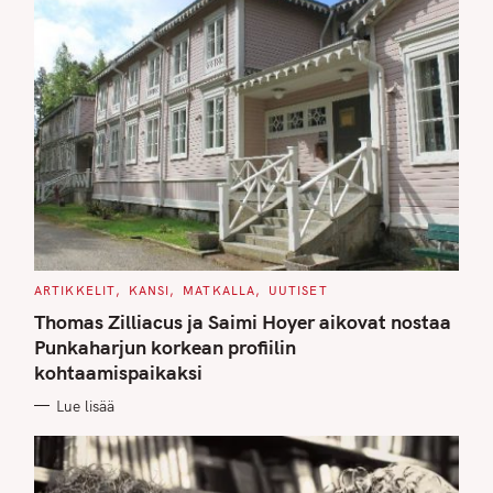
C
ARTIKKELIT
KANSI
MATKALLA
UUTISET
A
T
Thomas Zilliacus ja Saimi Hoyer aikovat nostaa
E
G
Punkaharjun korkean profiilin
O
kohtaamispaikaksi
R
I
E
Lue lisää
S