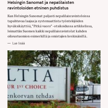
T
Helsingin Sanomat ja nepalilaisten
E
G
ravintoloiden etninen puhdistus
O
R
Kun Helsingin Sanomat paljasti nepalilaisravintoloissa
I
E
tapahtuvaa laajaa ja systemaattista työntekijöiden
S
hyväksikäyttöä, ”Pitkä vuoro” -otsikoidussa artikkelissa,
leimattiin Suomen kaikki nepalilaisravintolat kahden
oikeustuomion esimerkillä ja omistajien keskinäisillä..
Lue lisää