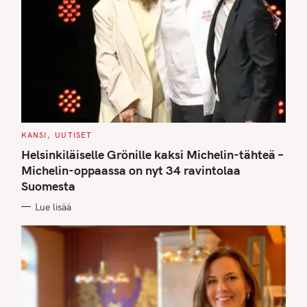
C
KANSI
UUTISET
A
T
Helsinkiläiselle Grönille kaksi Michelin-tähteä –
E
G
Michelin-oppaassa on nyt 34 ravintolaa
O
Suomesta
R
I
E
Lue lisää
S