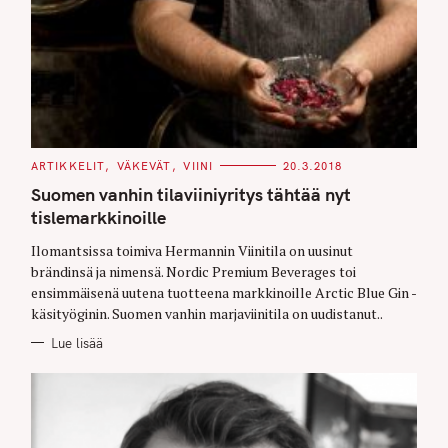
C
ARTIKKELIT
VÄKEVÄT
VIINI
20.3.2018
A
T
Suomen vanhin tilaviiniyritys tähtää nyt
E
G
tislemarkkinoille
O
R
Ilomantsissa toimiva Hermannin Viinitila on uusinut
I
E
brändinsä ja nimensä. Nordic Premium Beverages toi
S
ensimmäisenä uutena tuotteena markkinoille Arctic Blue Gin -
käsityöginin. Suomen vanhin marjaviinitila on uudistanut..
Lue lisää