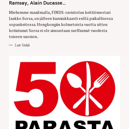
G
Ramsay, Alain Ducasse…
O
R
Miehemme maailmalla, FINDS-ravintolan keittiömestari
I
E
Jaakko Sorsa, on jälleen kunniakkaasti esillä paikallisessa
S
sopankeitossa. Hongkongiin kolmetoista vuotta sitten
kotiutunut Sorsa ei ole ainoastaan surffannut vuodesta
toiseen suosion..
Lue lisää