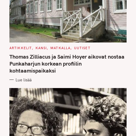
C
ARTIKKELIT
KANSI
MATKALLA
UUTISET
A
T
Thomas Zilliacus ja Saimi Hoyer aikovat nostaa
E
G
Punkaharjun korkean profiilin
O
kohtaamispaikaksi
R
I
E
Lue lisää
S