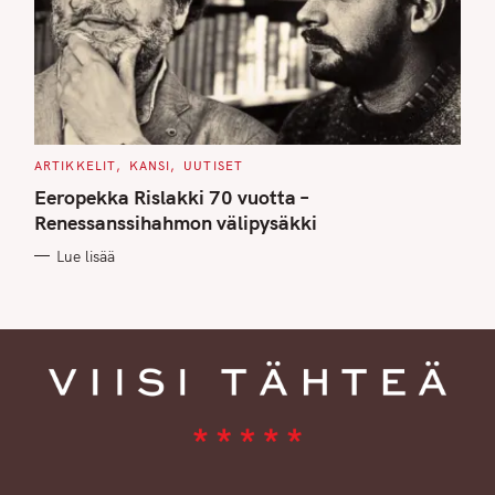
C
ARTIKKELIT
KANSI
UUTISET
A
T
Eeropekka Rislakki 70 vuotta –
E
G
Renessanssihahmon välipysäkki
O
R
Lue lisää
I
E
S