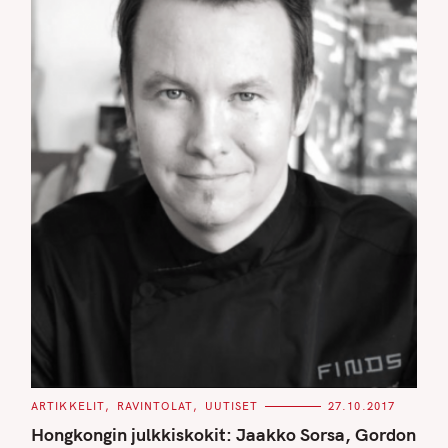
C
ARTIKKELIT
RAVINTOLAT
UUTISET
27.10.2017
A
T
Hongkongin julkkiskokit: Jaakko Sorsa, Gordon
E