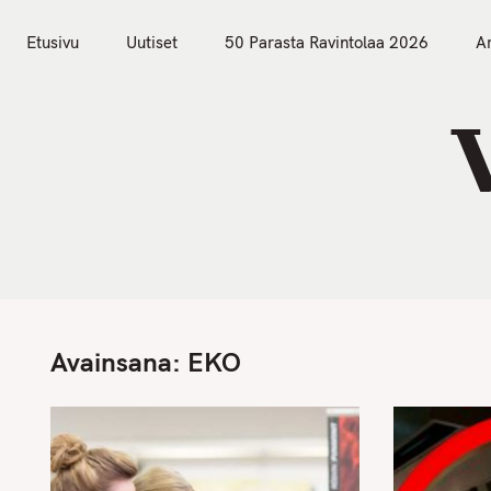
S
Etusivu
Uutiset
k
Etusivu
Uutiset
50 Parasta Ravintolaa 2026
Ar
i
p
t
o
c
o
n
t
e
n
Avainsana:
EKO
t