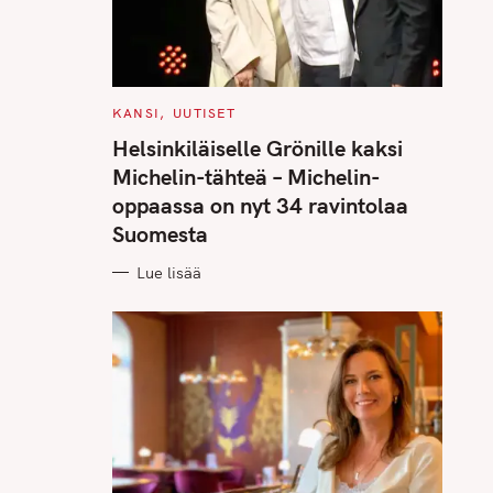
C
KANSI
UUTISET
A
T
Helsinkiläiselle Grönille kaksi
E
G
Michelin-tähteä – Michelin-
O
R
oppaassa on nyt 34 ravintolaa
I
E
Suomesta
S
Lue lisää