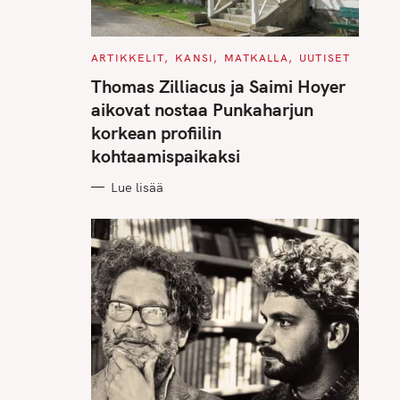
C
ARTIKKELIT
KANSI
MATKALLA
UUTISET
A
T
Thomas Zilliacus ja Saimi Hoyer
E
G
aikovat nostaa Punkaharjun
O
R
korkean profiilin
I
E
kohtaamispaikaksi
S
Lue lisää