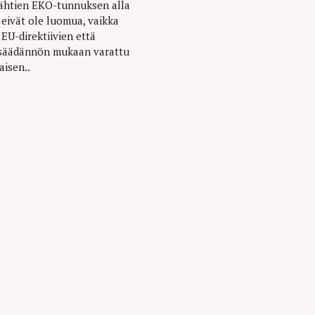
lähtien EKO-tunnuksen alla
a eivät ole luomua, vaikka
EU-direktiivien että
säädännön mukaan varattu
isen..