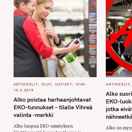
C
C
ARTIKKELIT
OLUT
UUTISET
VIINI
ARTIKKELIT
A
A
19.3.2018
T
T
Alko suor
E
E
Alko poistaa harhaanjohtavat
G
G
EKO-luokit
O
O
EKO-tunnukset – tilalle Vihreä
R
R
jotka eiv
I
I
valinta -merkki
E
E
nähneetk
S
S
Alko luopuu EKO-nimityksen
Alko on myy