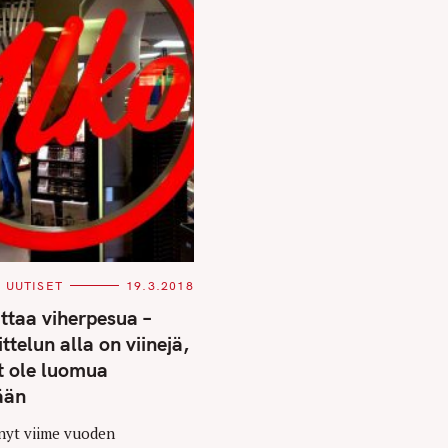
UUTISET
19.3.2018
ittaa viherpesua –
telun alla on viinejä,
ät ole luomua
ään
nyt viime vuoden