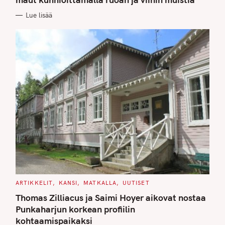
O
R
Lue lisää
I
E
S
C
ARTIKKELIT
KANSI
MATKALLA
UUTISET
A
T
Thomas Zilliacus ja Saimi Hoyer aikovat nostaa
E
G
Punkaharjun korkean profiilin
O
kohtaamispaikaksi
R
I