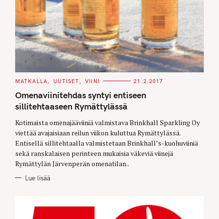
C
MATKALLA
UUTISET
VIINI
21.2.2017
A
T
Omenaviinitehdas syntyi entiseen
E
G
sillitehtaaseen Rymättylässä
O
R
Kotimaista omenajääviiniä valmistava Brinkhall Sparkling Oy
I
E
viettää avajaisiaan reilun viikon kuluttua Rymättylässä.
S
Entisellä sillitehtaalla valmistetaan Brinkhall’s-kuohuviiniä
sekä ranskalaisen perinteen mukaisia väkeviä viinejä
Rymättylän Järvenperän omenatilan..
Lue lisää