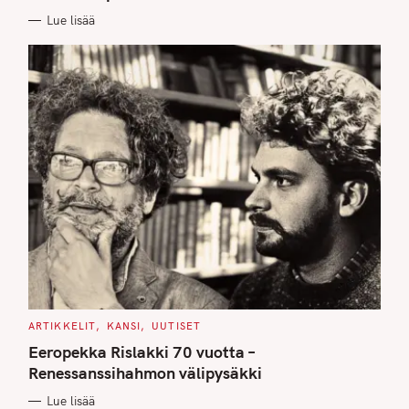
E
Lue lisää
S
C
ARTIKKELIT
KANSI
UUTISET
A
T
Eeropekka Rislakki 70 vuotta –
E
G
Renessanssihahmon välipysäkki
O
R
Lue lisää
I