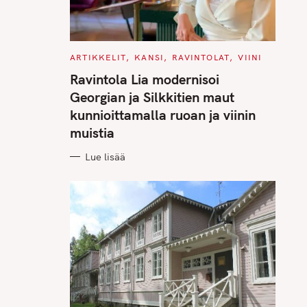
C
ARTIKKELIT
KANSI
RAVINTOLAT
VIINI
A
T
Ravintola Lia modernisoi
E
G
Georgian ja Silkkitien maut
O
R
kunnioittamalla ruoan ja viinin
I
E
muistia
S
Lue lisää