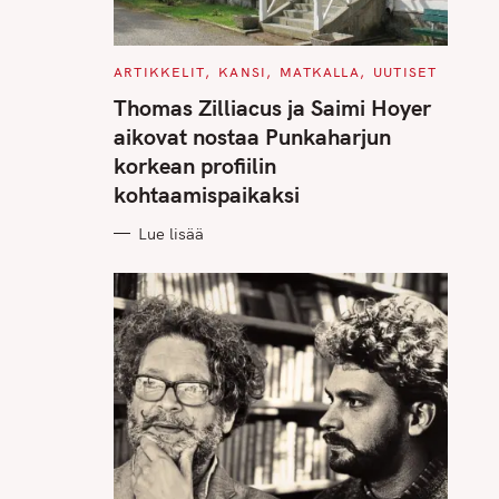
C
ARTIKKELIT
KANSI
MATKALLA
UUTISET
A
T
Thomas Zilliacus ja Saimi Hoyer
E
G
aikovat nostaa Punkaharjun
O
R
korkean profiilin
I
E
kohtaamispaikaksi
S
Lue lisää