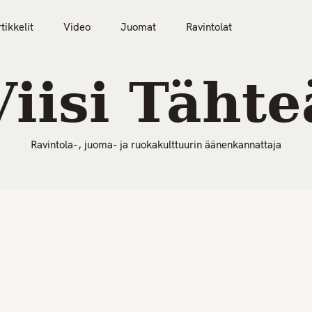
50 Parasta Ravintolaa 2026
Artikkelit
Video
tikkelit
Video
Juomat
Ravintolat
Viisi Tähte
Ravintola-, juoma- ja ruokakulttuurin äänenkannattaja