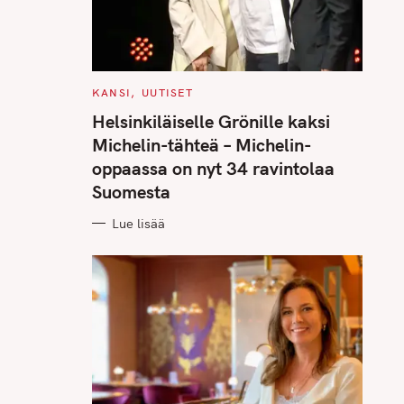
C
KANSI
UUTISET
A
T
Helsinkiläiselle Grönille kaksi
E
G
Michelin-tähteä – Michelin-
O
R
oppaassa on nyt 34 ravintolaa
I
E
Suomesta
S
Lue lisää