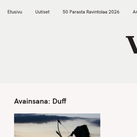
S
Etusivu
Uutiset
k
Etusivu
Uutiset
50 Parasta Ravintolaa 2026
Ar
i
p
t
o
c
o
n
t
e
n
Avainsana:
Duff
t