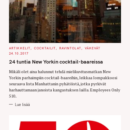
C
ARTIKKELIT
COCKTAILIT
RAVINTOLAT
VÄKEVÄT
A
24.10.2017
T
E
24 tuntia New Yorkin cocktail-baareissa
G
O
R
Mikäli olet aina halunnut tehdä mielikuvitusmatkan New
I
E
Yorkin parhaimpiin cocktail-baareihin, leikkaa lompakkoosi
S
seuraava lista Manhattanin pyhätöistä, jotka pyrkivät
harhauttamaan janoista kangastuksen lailla. Employees Only
510..
Lue lisää