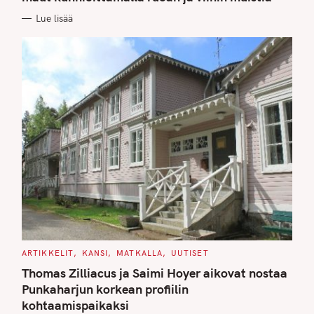
O
R
Lue lisää
I
E
S
C
ARTIKKELIT
KANSI
MATKALLA
UUTISET
A
T
Thomas Zilliacus ja Saimi Hoyer aikovat nostaa
E
G
Punkaharjun korkean profiilin
O
kohtaamispaikaksi
R
I