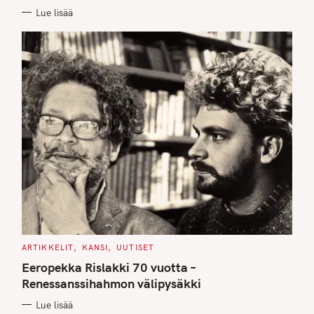
E
Lue lisää
S
C
ARTIKKELIT
KANSI
UUTISET
A
T
Eeropekka Rislakki 70 vuotta –
E
G
Renessanssihahmon välipysäkki
O
R
Lue lisää
I
E