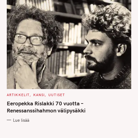
C
ARTIKKELIT
KANSI
UUTISET
A
T
Eeropekka Rislakki 70 vuotta –
E
G
Renessanssihahmon välipysäkki
O
R
Lue lisää
I
E
S