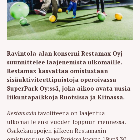
Ravintola-alan konserni Restamax Oyj
suunnittelee laajenemista ulkomaille.
Restamax kasvattaa omistustaan
sisäaktiviteettipuistoja operoivassa
SuperPark Oy:ssä, joka aikoo avata uusia
liikuntapaikkoja Ruotsissa ja Kiinassa.
Restamaxin
tavoitteena on laajentua
ulkomaille ensi vuoden loppuun mennessä.
O
sakekauppojen jälkeen Restamaxin
omistusosuus
SuperParkissa
kasvaa 19:stä 30