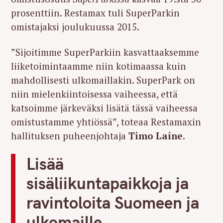
prosenttiin. Restamax tuli SuperParkin
omistajaksi joulukuussa 2015.
”Sijoitimme SuperParkiin kasvattaaksemme
liiketoimintaamme niin kotimaassa kuin
mahdollisesti ulkomaillakin. SuperPark on
niin mielenkiintoisessa vaiheessa, että
katsoimme järkeväksi lisätä tässä vaiheessa
omistustamme yhtiössä”, toteaa Restamaxin
hallituksen puheenjohtaja
Timo Laine
.
Lisää
sisäliikuntapaikkoja ja
ravintoloita Suomeen ja
ulkomaille.