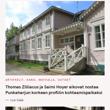
S
C
ARTIKKELIT
KANSI
MATKALLA
UUTISET
A
T
Thomas Zilliacus ja Saimi Hoyer aikovat nostaa
E
G
Punkaharjun korkean profiilin kohtaamispaikaksi
O
R
Lue lisää
I
E
S