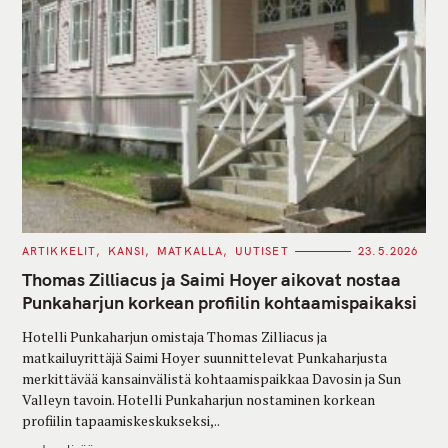
C
ARTIKKELIT
KANSI
MATKALLA
UUTISET
23.5.2026
A
T
Thomas Zilliacus ja Saimi Hoyer aikovat nostaa
E
G
Punkaharjun korkean profiilin kohtaamispaikaksi
O
R
Hotelli Punkaharjun omistaja Thomas Zilliacus ja
I
E
matkailuyrittäjä Saimi Hoyer suunnittelevat Punkaharjusta
S
merkittävää kansainvälistä kohtaamispaikkaa Davosin ja Sun
Valleyn tavoin. Hotelli Punkaharjun nostaminen korkean
profiilin tapaamiskeskukseksi,..