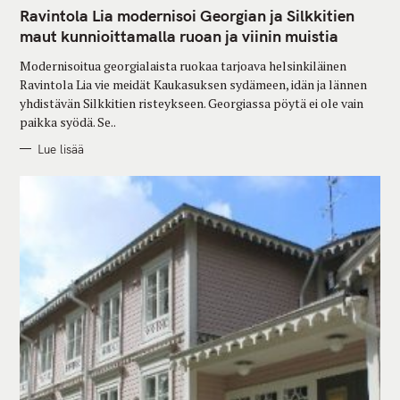
A
T
Ravintola Lia modernisoi Georgian ja Silkkitien
E
G
maut kunnioittamalla ruoan ja viinin muistia
O
R
Modernisoitua georgialaista ruokaa tarjoava helsinkiläinen
I
E
Ravintola Lia vie meidät Kaukasuksen sydämeen, idän ja lännen
S
yhdistävän Silkkitien risteykseen. Georgiassa pöytä ei ole vain
paikka syödä. Se..
Lue lisää