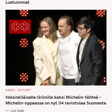
Luetuimmat
S
e
C
KANSI
UUTISET
A
a
T
Helsinkiläiselle Grönille kaksi Michelin-tähteä –
E
r
G
Michelin-oppaassa on nyt 34 ravintolaa Suomesta
O
c
R
Lue lisää
I