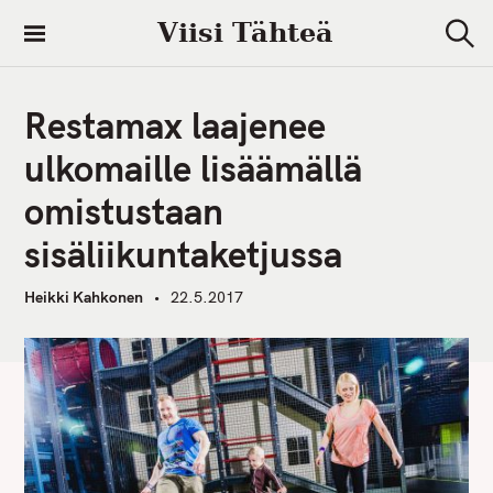
S
Viisi Tähteä
k
S
i
e
a
p
r
Restamax laajenee
t
c
h
o
ulkomaille lisäämällä
c
omistustaan
o
n
sisäliikuntaketjussa
t
e
Heikki Kahkonen
22.5.2017
n
t