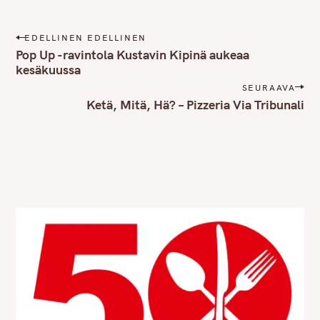
P
EDELLINEN EDELLINEN
o
Pop Up -ravintola Kustavin Kipinä aukeaa
s
kesäkuussa
t
SEURAAVA
n
Ketä, Mitä, Hä? – Pizzeria Via Tribunali
a
v
i
g
a
t
i
o
n