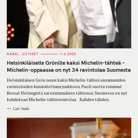
C
KANSI
UUTISET
1.6.2026
A
T
Helsinkiläiselle Grönille kaksi Michelin-tähteä –
E
G
Michelin-oppaassa on nyt 34 ravintolaa Suomesta
O
R
Helsinkiläinen Grön nousi kaksi Michelin-tähteä ansainneiden
I
E
ravintoloiden kunnoitettuun joukkoon. Puoli vuotta toiminut
S
Boreal Helsingistä sai ensimmäisen tähtensä. Suomessa on nyt
kahdeksan Michelin-tähtiravintolaa. Kahden tähden..
Lue lisää